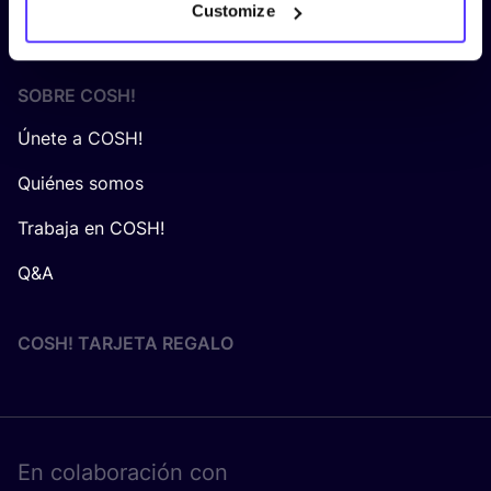
Customize
Algemene voorwaarden COSH! voor retailers
SOBRE
COSH
!
Únete a COSH!
Quiénes somos
Trabaja en COSH!
Q&A
COSH! TARJETA REGALO
En cola­bo­ra­ción con