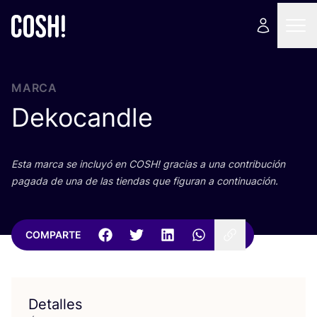
MARCA
Dekocandle
Esta mar­ca se inclu­yó en
COSH
! gra­cias a una con­tri­bu­ción
paga­da de una de las tien­das que figu­ran a continuación.
COMPARTE
Detalles