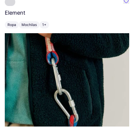
Favo
Element
C
Ropa
Mochilas
1+
Z