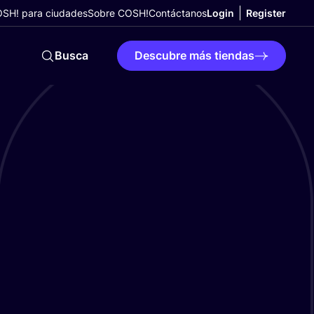
SH! para ciudades
Sobre COSH!
Contáctanos
Login
Register
Busca
Descubre más tiendas