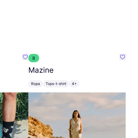
B
Favoritos {nombre}
Favorit
Mazine
Ropa
Tops-t-shirt
4+