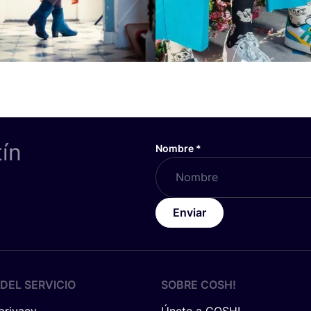
tín
Nombre
*
Enviar
DEL SERVICIO
SOBRE
COSH
!
 privacy
Únete a COSH!