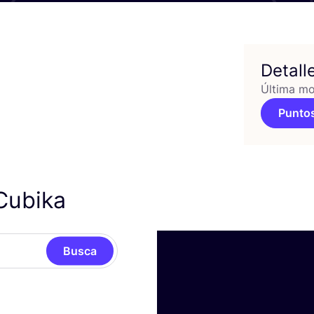
Detall
Última mo
Puntos
Cubika
Busca