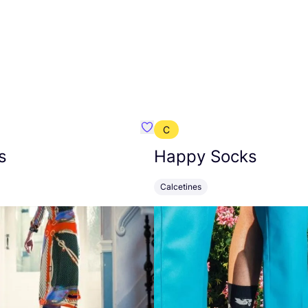
C
mbre}
Favoritos {nombre}
s
Happy Socks
Calcetines