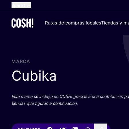
Spanish
English
Rutas de compras locales
Tiendas y ma
Dutch
French
German
Croatian
MARCA
Cubika
Esta mar­ca se inclu­yó en
COSH
! gra­cias a una con­tri­bu­ción 
tien­das que figu­ran a continuación.