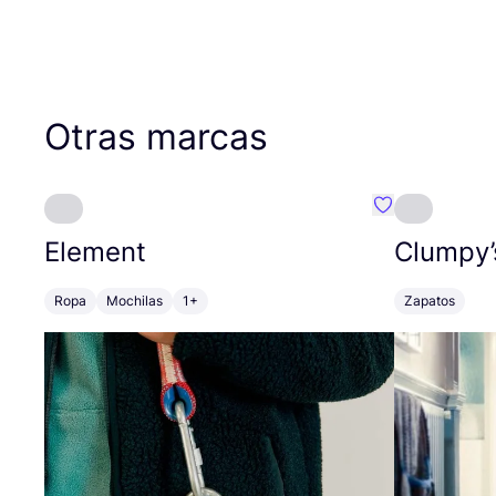
Otras marcas
Favoritos {no
Element
Clumpy’
Ropa
Mochilas
1+
Zapatos