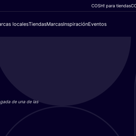
COSH! para tiendas
CO
rcas locales
Tiendas
Marcas
Inspiración
Eventos
paga­da de una de las