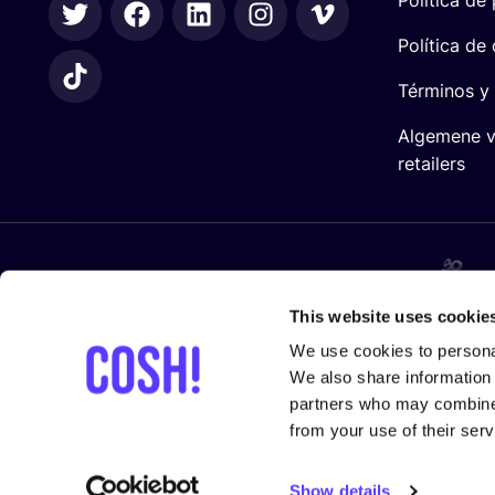
Política de
Términos y
Algemene 
retailers
En cola­bo­ra­ción con
This website uses cookie
We use cookies to personal
We also share information 
partners who may combine i
from your use of their serv
Show details