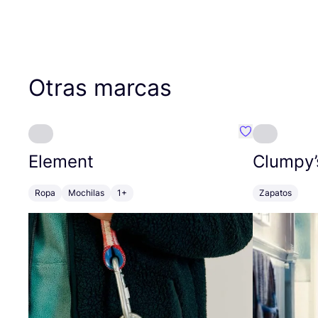
Otras marcas
Favoritos {no
Element
Clumpy’
Ropa
Mochilas
1+
Zapatos