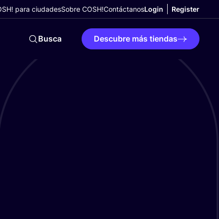
SH! para ciudades
Sobre COSH!
Contáctanos
Login
Register
Busca
Descubre más tiendas