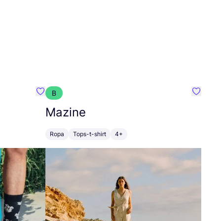
B
Favoritos {nombre}
Favorit
Mazine
Ropa
Tops-t-shirt
4+