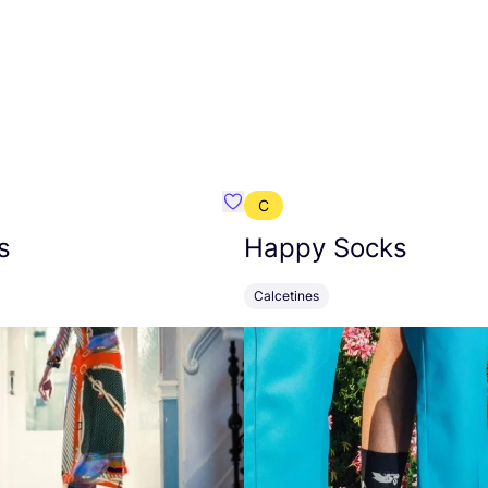
C
mbre}
Favoritos {nombre}
s
Happy Socks
Calcetines