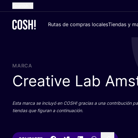
Spanish
English
Rutas de compras locales
Tiendas y ma
Dutch
French
German
Croatian
MARCA
Creative Lab Ams
Esta mar­ca se inclu­yó en
COSH
! gra­cias a una con­tri­bu­ción 
tien­das que figu­ran a continuación.