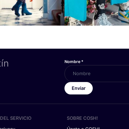
tín
Nombre
*
Enviar
DEL SERVICIO
SOBRE
COSH
!
 privacy
Únete a COSH!