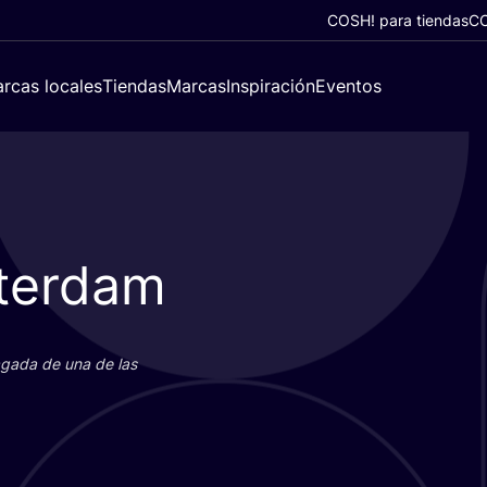
COSH! para tiendas
CO
rcas locales
Tiendas
Marcas
Inspiración
Eventos
terdam
paga­da de una de las