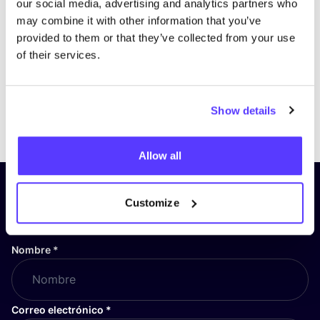
our social media, advertising and analytics partners who
may combine it with other information that you’ve
provided to them or that they’ve collected from your use
of their services.
Show details
Previous
Next
Allow all
¡Suscríbete a nuestro boletín
Customize
y mantente informado!
Nombre
*
Correo electrónico
*