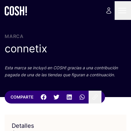
MARCA
connetix
Esta mar­ca se inclu­yó en
COSH
! gra­cias a una con­tri­bu­ción
paga­da de una de las tien­das que figu­ran a continuación.
COMPARTE
Detalles