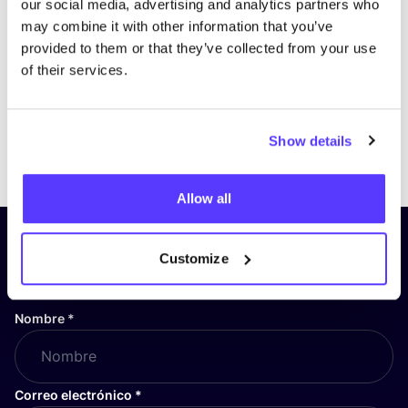
our social media, advertising and analytics partners who
may combine it with other information that you’ve
provided to them or that they’ve collected from your use
of their services.
Show details
Previous
Next
Allow all
¡Suscríbete a nuestro boletín
Customize
y mantente informado!
Nombre
*
Correo electrónico
*