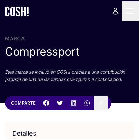
MARCA
Compressport
Esta mar­ca se inclu­yó en
COSH
! gra­cias a una con­tri­bu­ción
paga­da de una de las tien­das que figu­ran a continuación.
COMPARTE
Detalles