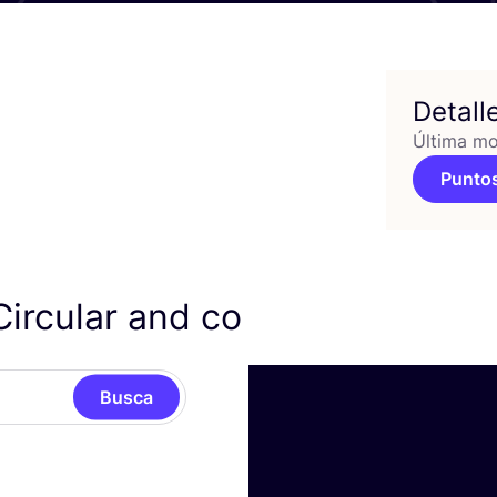
Detall
Última mo
Puntos
ircular and co
Busca