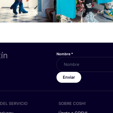
tín
Nombre
*
Enviar
DEL SERVICIO
SOBRE
COSH
!
 privacy
Únete a COSH!