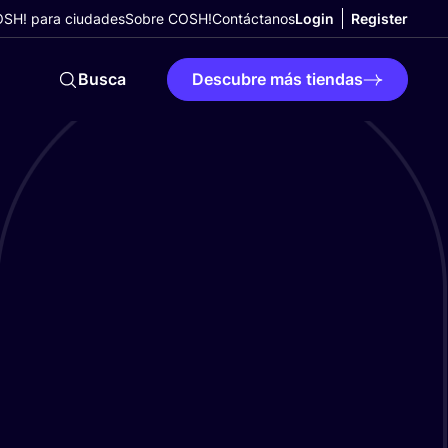
SH! para ciudades
Sobre COSH!
Contáctanos
Login
Register
Busca
Descubre más tiendas