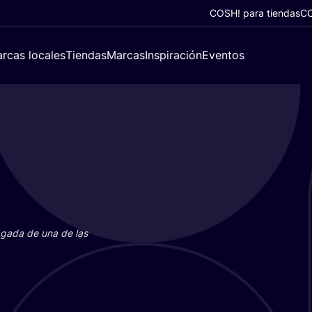
COSH! para tiendas
CO
rcas locales
Tiendas
Marcas
Inspiración
Eventos
paga­da de una de las