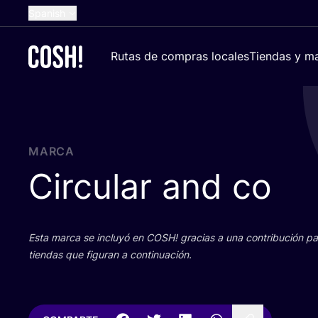
Spanish
English
Rutas de compras locales
Tiendas y ma
Dutch
French
German
Croatian
MARCA
Circular and co
Esta mar­ca se inclu­yó en
COSH
! gra­cias a una con­tri­bu­ción 
tien­das que figu­ran a continuación.