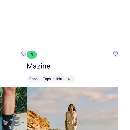
B
Favoritos {nombre}
Favorit
Mazine
Ropa
Tops-t-shirt
4+