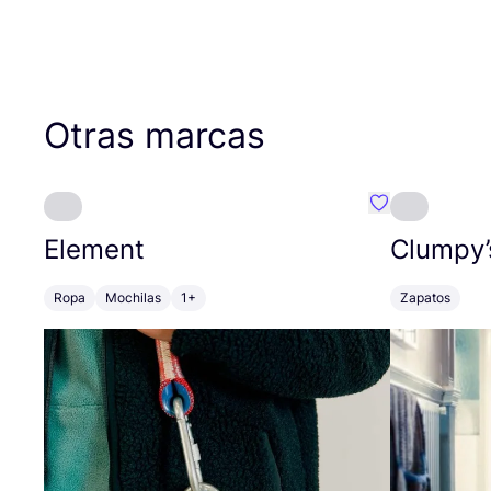
Otras marcas
Favoritos {no
Element
Clumpy’
Ropa
Mochilas
1+
Zapatos