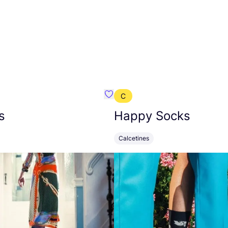
C
mbre}
Favoritos {nombre}
s
Happy Socks
Calcetines