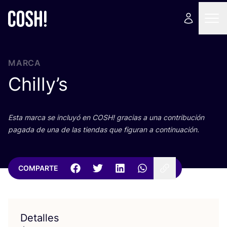
MARCA
Chilly’s
Esta mar­ca se inclu­yó en
COSH
! gra­cias a una con­tri­bu­ción
paga­da de una de las tien­das que figu­ran a continuación.
COMPARTE
Detalles