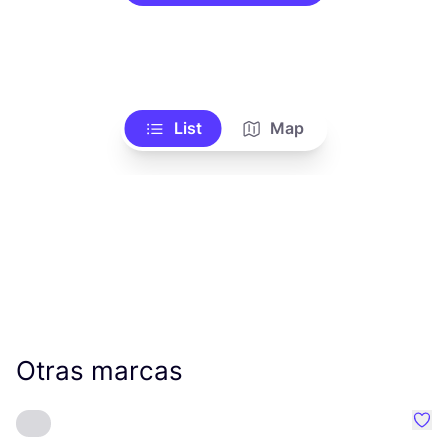
List
Map
Otras marcas
Favo