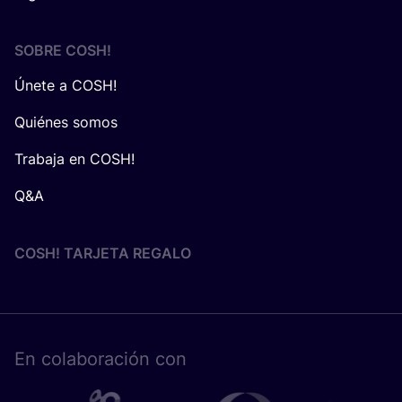
SOBRE
COSH
!
Únete a COSH!
Quiénes somos
Trabaja en COSH!
Q&A
COSH! TARJETA REGALO
En cola­bo­ra­ción con