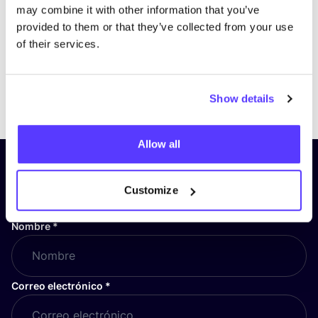
may combine it with other information that you’ve
provided to them or that they’ve collected from your use
of their services.
Previous
Next
Show details
Allow all
¡Suscríbete a nuestro boletín
y mantente informado!
Customize
Nombre
*
Correo electrónico
*