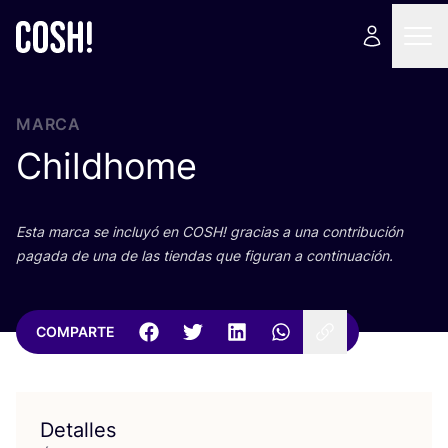
MARCA
Childhome
Esta mar­ca se inclu­yó en
COSH
! gra­cias a una con­tri­bu­ción
paga­da de una de las tien­das que figu­ran a continuación.
COMPARTE
Detalles