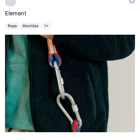
Favo
Element
C
Ropa
Mochilas
1+
Z