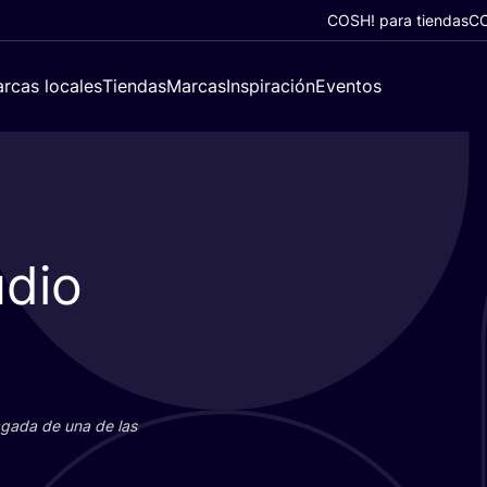
COSH! para tiendas
CO
rcas locales
Tiendas
Marcas
Inspiración
Eventos
udio
paga­da de una de las