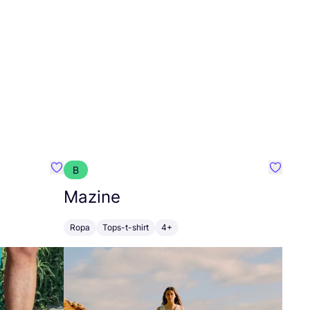
B
Favoritos {nombre}
Favorit
Mazine
Ropa
Tops-t-shirt
4+