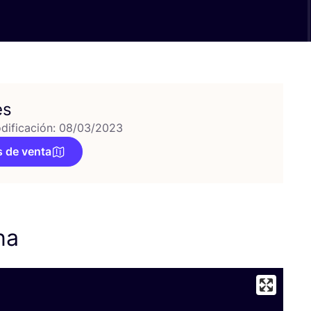
es
dificación: 08/03/2023
 de venta
ona