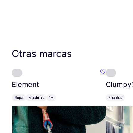
Otras marcas
Favoritos {no
Element
Clumpy’
Ropa
Mochilas
1+
Zapatos