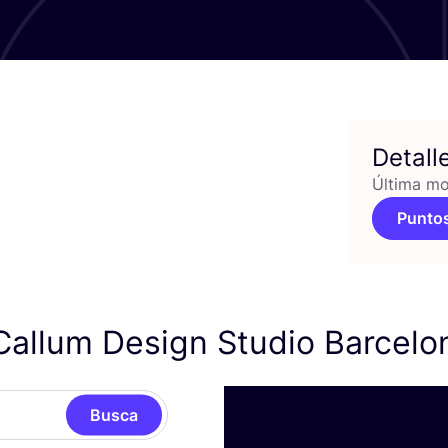
Detall
Última mo
Puntos
allum Design Studio Barcel
Busca