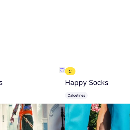
C
mbre}
Favoritos {nombre}
s
Happy Socks
Calcetines