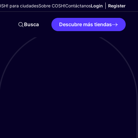
SH! para ciudades
Sobre COSH!
Contáctanos
Login
Register
Busca
Descubre más tiendas