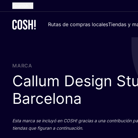
Spanish
English
Rutas de compras locales
Tiendas y ma
Dutch
French
German
Croatian
MARCA
Callum Design St
Barcelona
Esta mar­ca se inclu­yó en
COSH
! gra­cias a una con­tri­bu­ción 
tien­das que figu­ran a continuación.