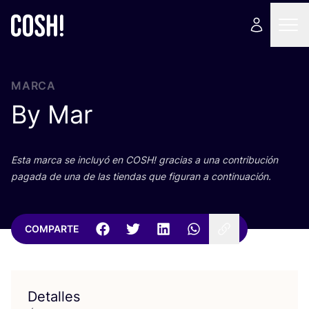
MARCA
By Mar
Esta mar­ca se inclu­yó en
COSH
! gra­cias a una con­tri­bu­ción
paga­da de una de las tien­das que figu­ran a continuación.
COMPARTE
Detalles