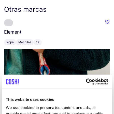
Otras marcas
Favo
Element
C
Ropa
Mochilas
1+
Z
This website uses cookies
We use cookies to personalise content and ads, to
provide social media features and to analyse our traffic.