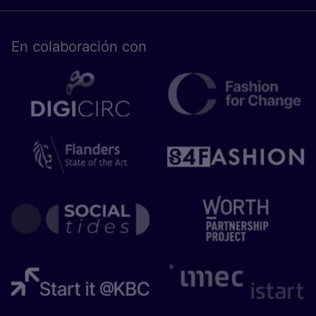
En cola­bo­ra­ción con