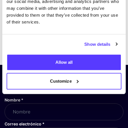
our social media, advertising and analytics partners who
may combine it with other information that you’ve
provided to them or that they’ve collected from your use
of their services.
Show details
Previous
Next
Allow all
¡Suscríbete a nuestro boletín
Customize
y mantente informado!
Nombre
*
Correo electrónico
*