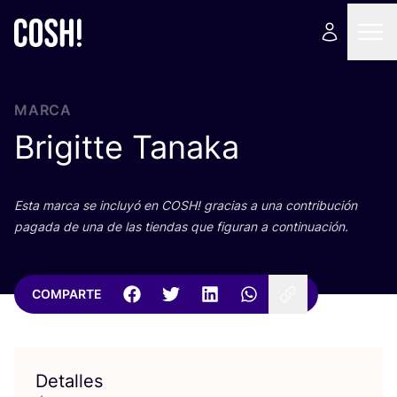
MARCA
Brigitte Tanaka
Esta mar­ca se inclu­yó en
COSH
! gra­cias a una con­tri­bu­ción
paga­da de una de las tien­das que figu­ran a continuación.
COMPARTE
Detalles