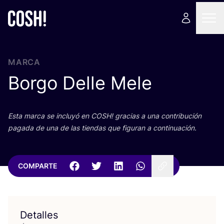
MARCA
Borgo Delle Mele
Esta mar­ca se inclu­yó en
COSH
! gra­cias a una con­tri­bu­ción
paga­da de una de las tien­das que figu­ran a continuación.
COMPARTE
Detalles