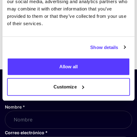
our social media, advertising and analytics partners who
may combine it with other information that you’ve
provided to them or that they’ve collected from your use
of their services.
Show details
Previous
Next
Allow all
¡Suscríbete a nuestro boletín
Customize
y mantente informado!
Nombre
*
Correo electrónico
*