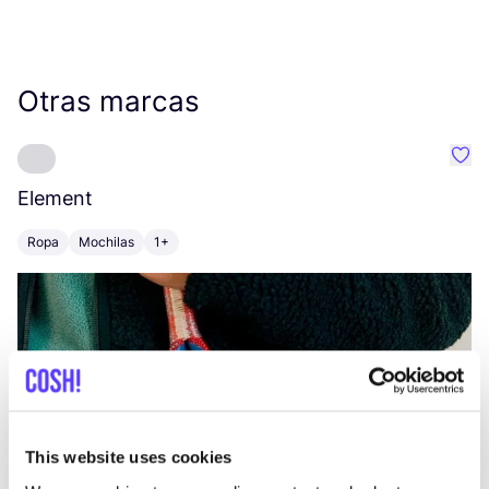
Otras marcas
Favo
Element
C
Ropa
Mochilas
1+
Z
This website uses cookies