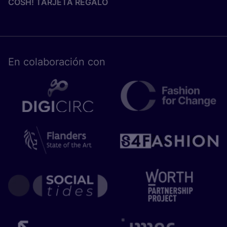
COSH! TARJETA REGALO
En cola­bo­ra­ción con