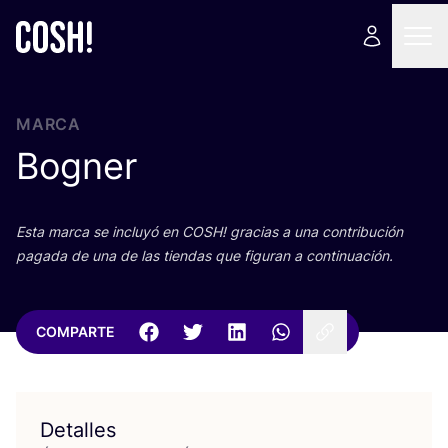
MARCA
Bogner
Esta mar­ca se inclu­yó en
COSH
! gra­cias a una con­tri­bu­ción
paga­da de una de las tien­das que figu­ran a continuación.
COMPARTE
Detalles