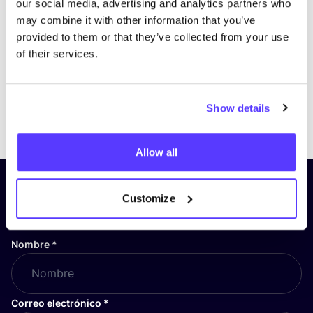
our social media, advertising and analytics partners who
may combine it with other information that you’ve
provided to them or that they’ve collected from your use
of their services.
Show details
Previous
Next
Allow all
¡Suscríbete a nuestro boletín
Customize
y mantente informado!
Nombre
*
Correo electrónico
*