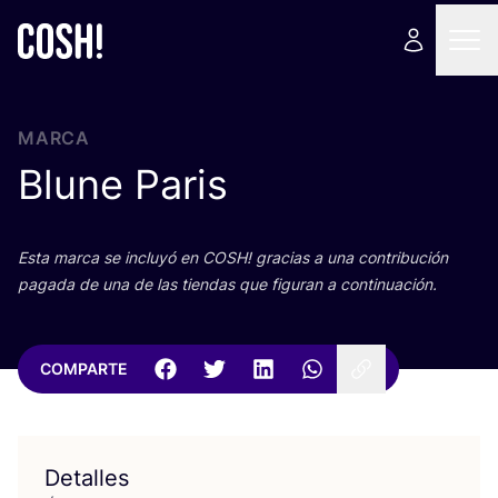
MARCA
Blune Paris
Esta mar­ca se inclu­yó en
COSH
! gra­cias a una con­tri­bu­ción
paga­da de una de las tien­das que figu­ran a continuación.
COMPARTE
Detalles