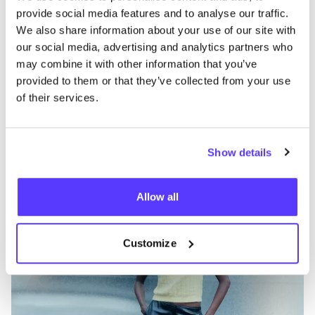
provide social media features and to analyse our traffic.
We also share information about your use of our site with
our social media, advertising and analytics partners who
Otras marcas
may combine it with other information that you’ve
provided to them or that they’ve collected from your use
Favo
of their services.
SAMSØE
SAMSØE
V
Ropa
Vaquieros / denim
4+
Show details
Allow all
Customize