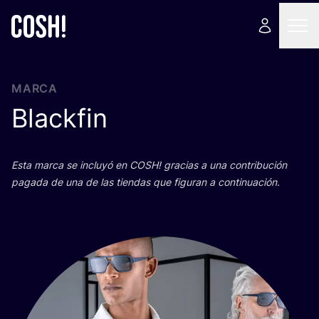
MARCA
Blackfin
Esta mar­ca se inclu­yó en
COSH
! gra­cias a una con­tri­bu­ción
paga­da de una de las tien­das que figu­ran a continuación.