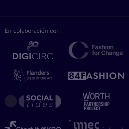
En cola­bo­ra­ción con