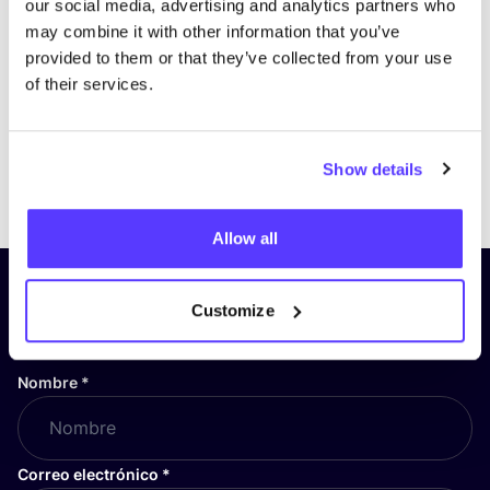
our social media, advertising and analytics partners who
may combine it with other information that you’ve
provided to them or that they’ve collected from your use
of their services.
Show details
Previous
Next
Allow all
¡Suscríbete a nuestro boletín
Customize
y mantente informado!
Nombre
*
Correo electrónico
*