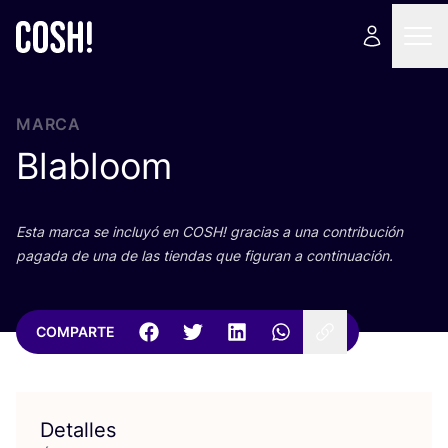
MARCA
Blabloom
Esta mar­ca se inclu­yó en
COSH
! gra­cias a una con­tri­bu­ción
paga­da de una de las tien­das que figu­ran a continuación.
COMPARTE
Detalles