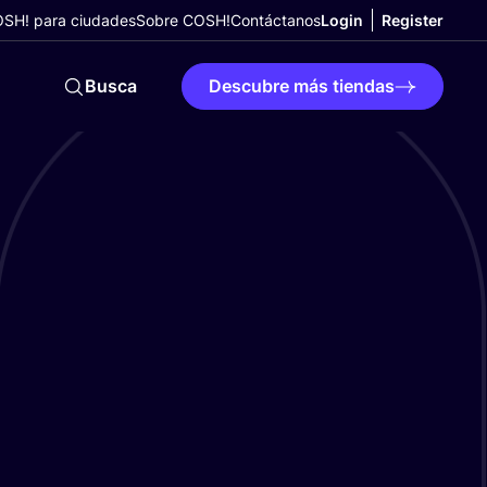
SH! para ciudades
Sobre COSH!
Contáctanos
Login
Register
Busca
Descubre más tiendas