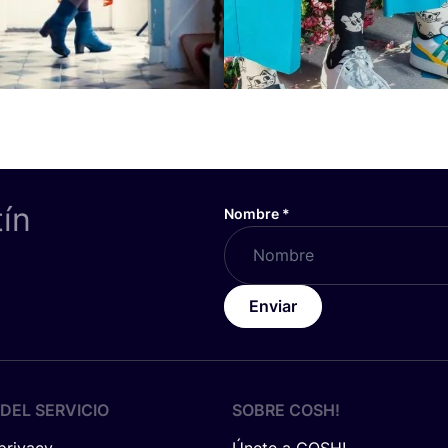
tín
Nombre
*
Enviar
DEL SERVICIO
SOBRE
COSH
!
 privacy
Únete a COSH!