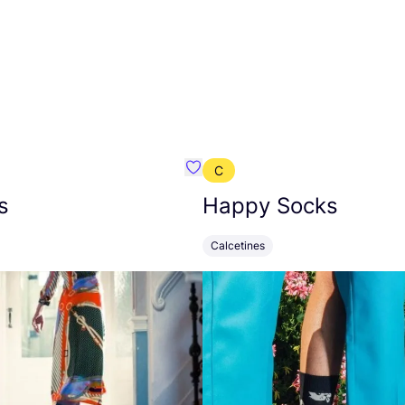
C
mbre}
Favoritos {nombre}
s
Happy Socks
Calcetines