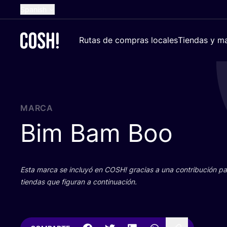
Spanish
English
Rutas de compras locales
Tiendas y ma
Dutch
French
German
Croatian
MARCA
Bim Bam Boo
Esta mar­ca se inclu­yó en
COSH
! gra­cias a una con­tri­bu­ción 
tien­das que figu­ran a continuación.