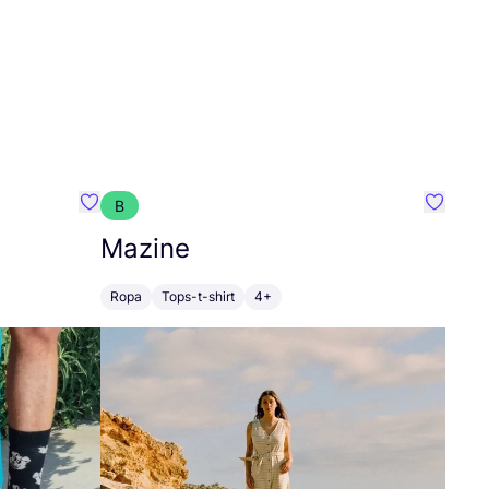
B
Favoritos {nombre}
Favorit
Mazine
Ropa
Tops-t-shirt
4+