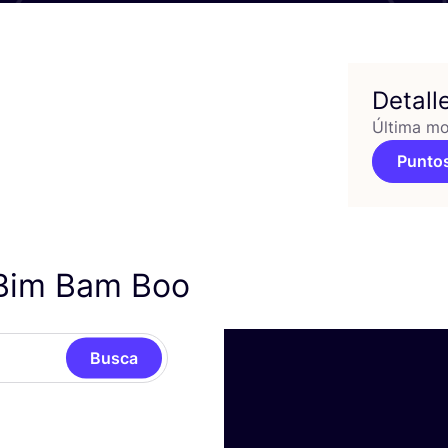
Detall
Última mo
Puntos
 Bim Bam Boo
Busca