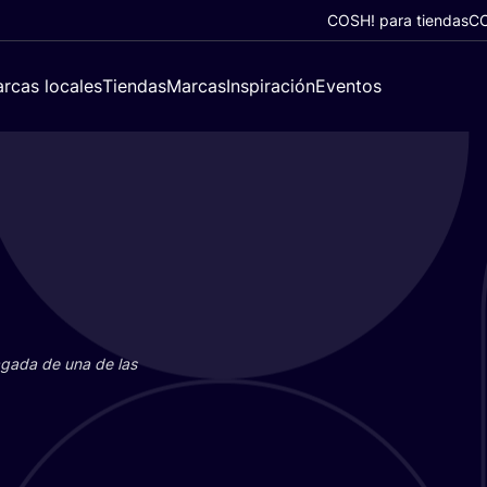
COSH! para tiendas
CO
rcas locales
Tiendas
Marcas
Inspiración
Eventos
paga­da de una de las