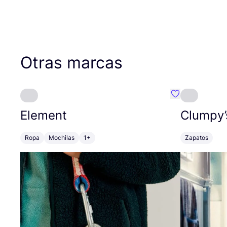
Otras marcas
Favoritos {no
Element
Clumpy’
Ropa
Mochilas
1+
Zapatos