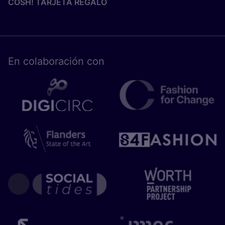
COSH! TARJETA REGALO
En cola­bo­ra­ción con