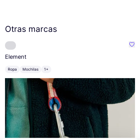
Otras marcas
Favo
Element
C
Ropa
Mochilas
1+
Z