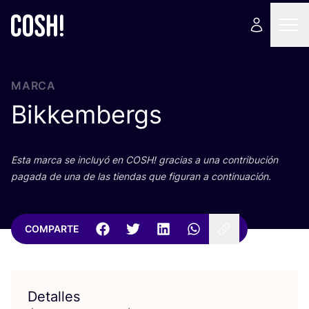
MARCA
Bikkembergs
Esta mar­ca se inclu­yó en
COSH
! gra­cias a una con­tri­bu­ción
paga­da de una de las tien­das que figu­ran a continuación.
COMPARTE
Detalles