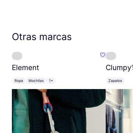
Otras marcas
Favoritos {no
Element
Clumpy’
Ropa
Mochilas
1+
Zapatos