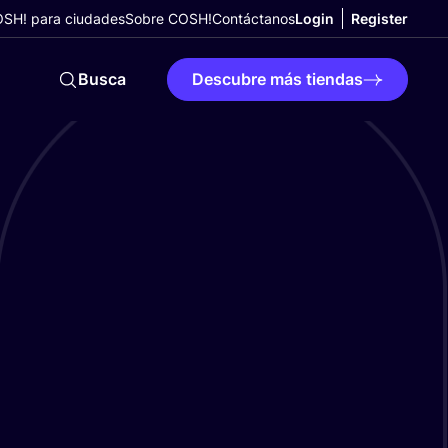
SH! para ciudades
Sobre COSH!
Contáctanos
Login
Register
Busca
Descubre más tiendas