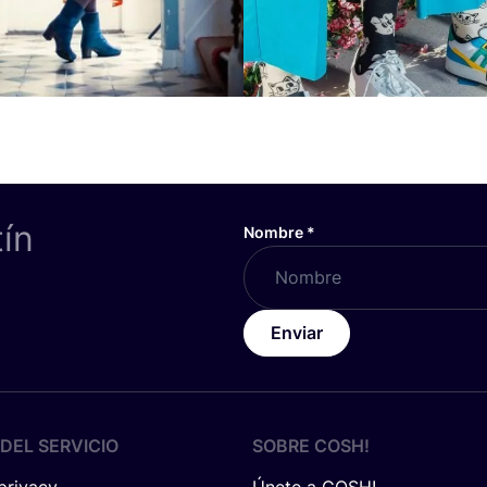
tín
Nombre
*
Enviar
DEL SERVICIO
SOBRE
COSH
!
 privacy
Únete a COSH!