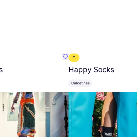
C
mbre}
Favoritos {nombre}
s
Happy Socks
Calcetines