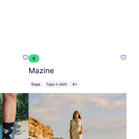
B
Favoritos {nombre}
Favorit
Mazine
Ropa
Tops-t-shirt
4+