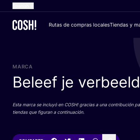
Spanish
English
Rutas de compras locales
Tiendas y ma
Dutch
French
German
Croatian
MARCA
Beleef je verbeel
Esta mar­ca se inclu­yó en
COSH
! gra­cias a una con­tri­bu­ción 
tien­das que figu­ran a continuación.