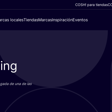
COSH! para tiendas
CO
rcas locales
Tiendas
Marcas
Inspiración
Eventos
ding
paga­da de una de las