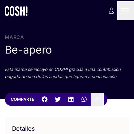
MARCA
Be-apero
Esta mar­ca se inclu­yó en
COSH
! gra­cias a una con­tri­bu­ción
paga­da de una de las tien­das que figu­ran a continuación.
COMPARTE
Detalles