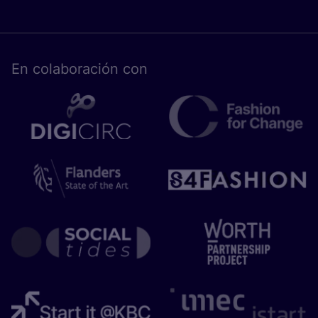
En cola­bo­ra­ción con