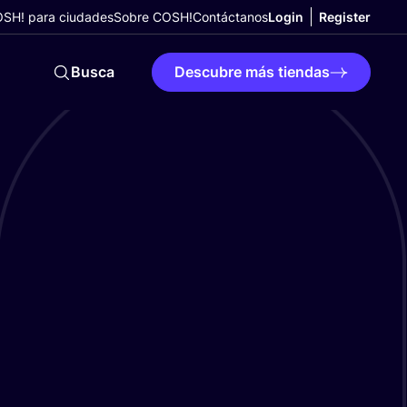
SH! para ciudades
Sobre COSH!
Contáctanos
Login
Register
Busca
Descubre más tiendas