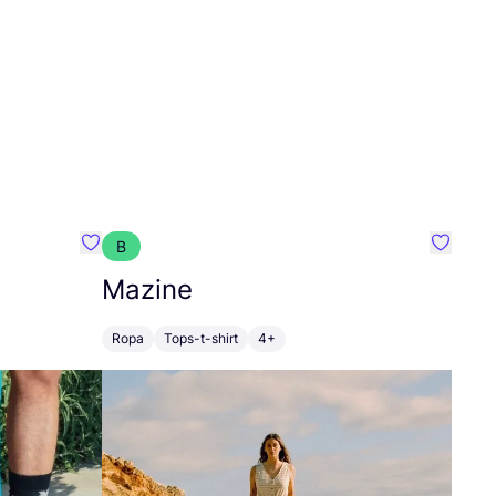
B
Favoritos {nombre}
Favorit
Mazine
Ropa
Tops-t-shirt
4+