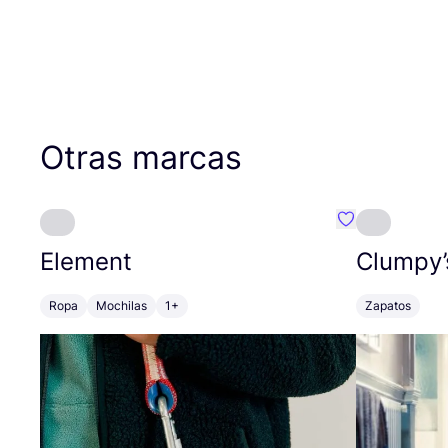
Otras marcas
Favoritos {no
Element
Clumpy’
Ropa
Mochilas
1+
Zapatos