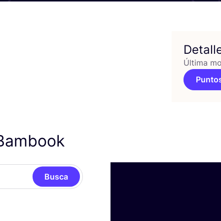
Detall
Última mo
Puntos
 Bambook
Busca