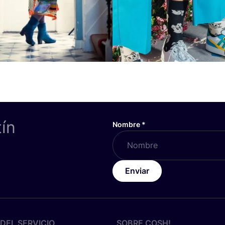
tín
Nombre
*
Enviar
DEL SERVICIO
SOBRE
COSH
!