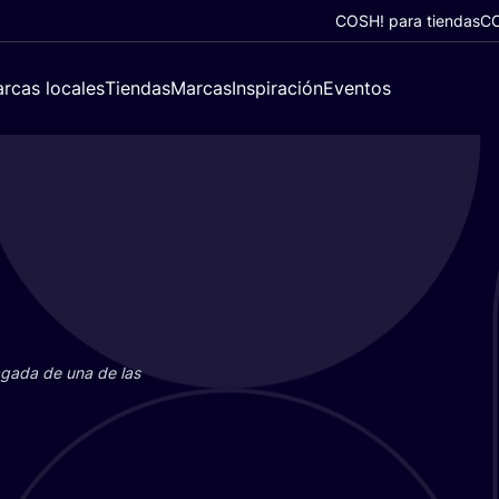
COSH! para tiendas
CO
rcas locales
Tiendas
Marcas
Inspiración
Eventos
paga­da de una de las