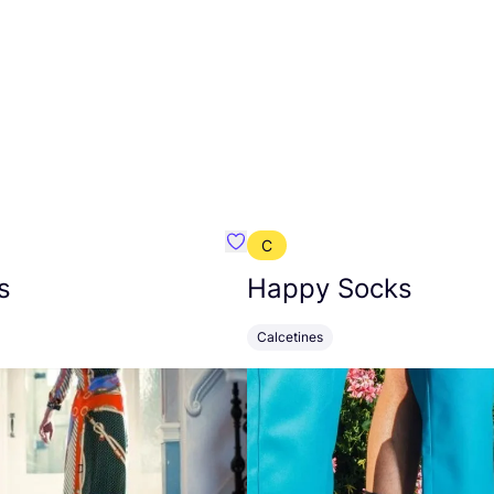
C
mbre}
Favoritos {nombre}
s
Happy Socks
Calcetines