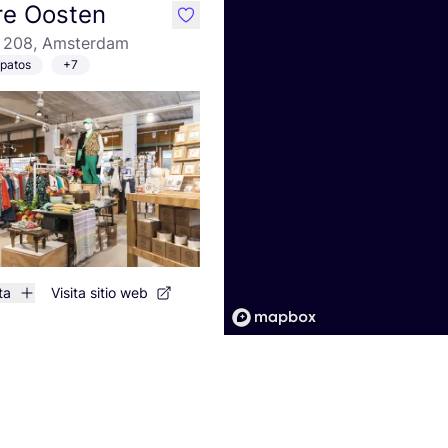
re Oosten
like
 208, Amsterdam
patos
+7
ta
Visita sitio web