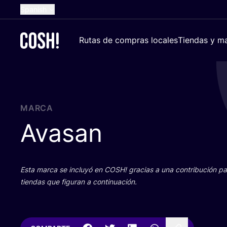
Spanish
English
Rutas de compras locales
Tiendas y ma
Dutch
French
German
Croatian
MARCA
Avasan
Esta mar­ca se inclu­yó en
COSH
! gra­cias a una con­tri­bu­ción 
tien­das que figu­ran a continuación.