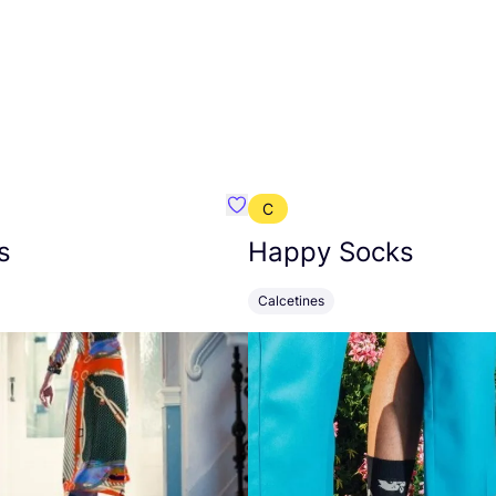
C
mbre}
Favoritos {nombre}
s
Happy Socks
Calcetines