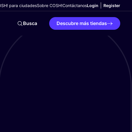
SH! para ciudades
Sobre COSH!
Contáctanos
Login
Register
Busca
Descubre más tiendas