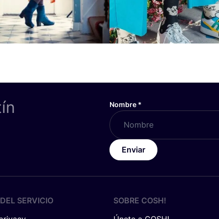
tín
Nombre
*
Enviar
DEL SERVICIO
SOBRE
COSH
!
 privacy
Únete a COSH!