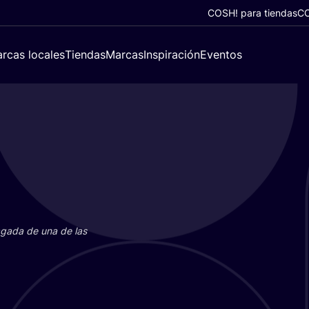
COSH! para tiendas
CO
rcas locales
Tiendas
Marcas
Inspiración
Eventos
paga­da de una de las