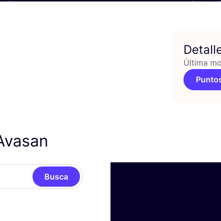
Detall
Última mo
Puntos
 Avasan
Busca