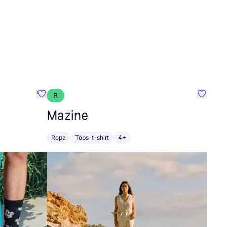
B
Favoritos {nombre}
Favorit
Mazine
Ropa
Tops-t-shirt
4+