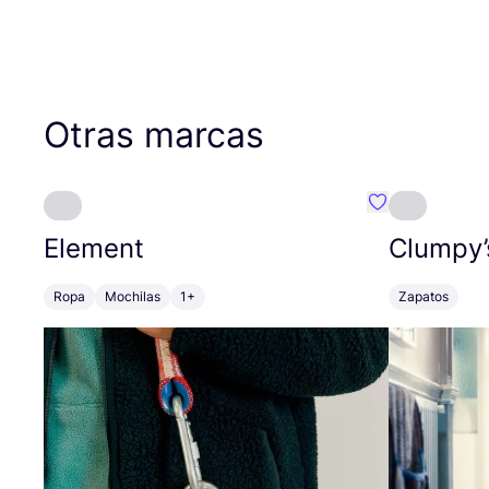
Otras marcas
Favoritos {no
Element
Clumpy’
Ropa
Mochilas
1+
Zapatos