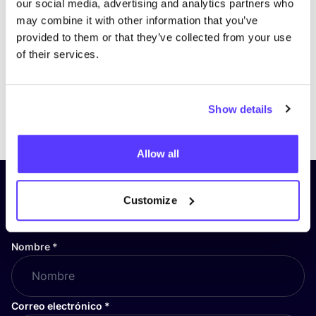
our social media, advertising and analytics partners who
may combine it with other information that you’ve
provided to them or that they’ve collected from your use
of their services.
Show details
Previous
Next
Allow all
¡Suscríbete a nuestro boletín
Customize
y mantente informado!
Nombre
*
Correo electrónico
*