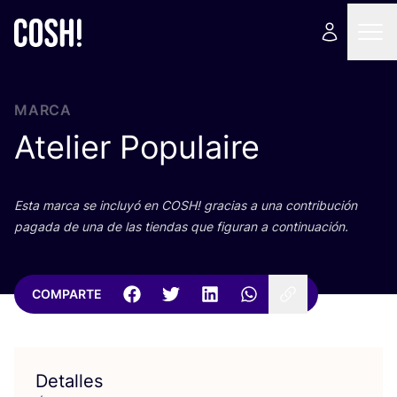
MARCA
Atelier Populaire
Esta mar­ca se inclu­yó en
COSH
! gra­cias a una con­tri­bu­ción
paga­da de una de las tien­das que figu­ran a continuación.
COMPARTE
Detalles