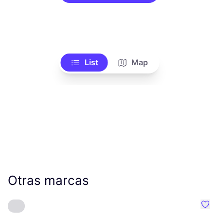
List
Map
Otras marcas
Favo