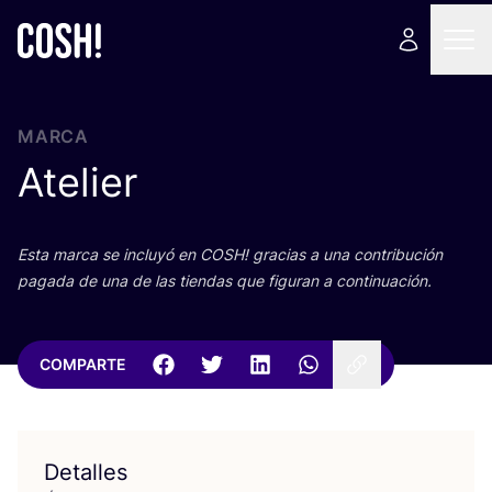
MARCA
Atelier
Esta mar­ca se inclu­yó en
COSH
! gra­cias a una con­tri­bu­ción
paga­da de una de las tien­das que figu­ran a continuación.
COMPARTE
Detalles