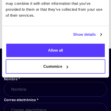
may combine it with other information that you’ve
provided to them or that they’ve collected from your use
of their services.
Previous
Next
Show details
Allow all
¡Suscríbete a nuestro boletín
y mantente informado!
Customize
Nombre
*
Correo electrónico
*