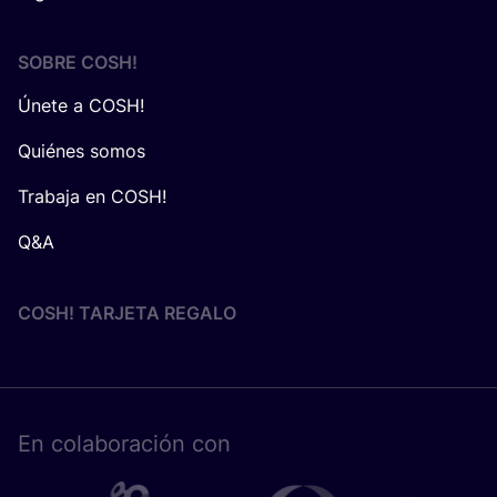
SOBRE
COSH
!
Únete a COSH!
Quiénes somos
Trabaja en COSH!
Q&A
COSH! TARJETA REGALO
En cola­bo­ra­ción con