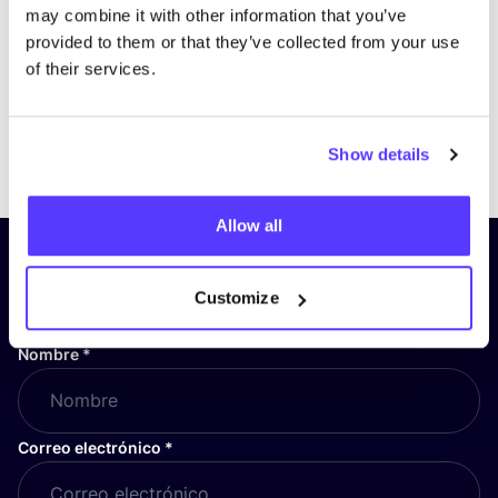
may combine it with other information that you’ve
provided to them or that they’ve collected from your use
of their services.
Previous
Next
Show details
Allow all
¡Suscríbete a nuestro boletín
y mantente informado!
Customize
Nombre
*
Correo electrónico
*