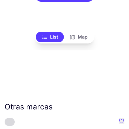
List
Map
Otras marcas
Favo