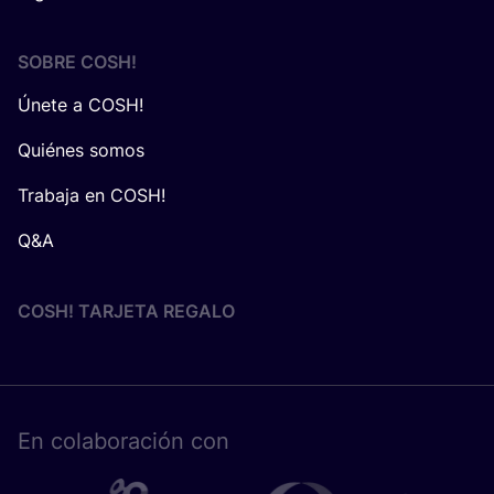
SOBRE
COSH
!
Únete a COSH!
Quiénes somos
Trabaja en COSH!
Q&A
COSH! TARJETA REGALO
En cola­bo­ra­ción con