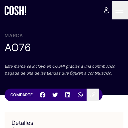
MARCA
AO
76
Esta mar­ca se inclu­yó en
COSH
! gra­cias a una con­tri­bu­ción
paga­da de una de las tien­das que figu­ran a continuación.
COMPARTE
Detalles