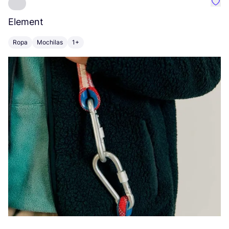
Favo
Element
C
Ropa
Mochilas
1+
Z