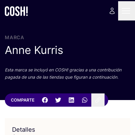
MARCA
Anne Kurris
Esta mar­ca se inclu­yó en
COSH
! gra­cias a una con­tri­bu­ción
paga­da de una de las tien­das que figu­ran a continuación.
COMPARTE
Detalles