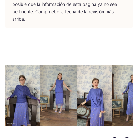
posi­ble que la infor­ma­ción de esta pági­na ya no sea
per­ti­nen­te. Com­prue­be la fecha de la revi­sión más
arriba.