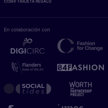
COSH! TARJETA REGALO
En cola­bo­ra­ción con