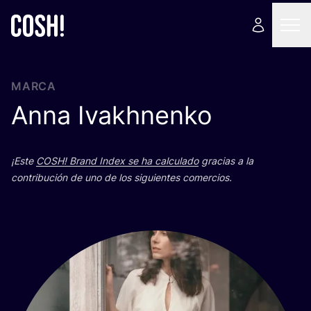
MARCA
Anna Ivakhnenko
¡Este
COSH
! Brand Index se ha cal­cu­la­do
gra­cias a la
con­tri­bu­ción de uno de los siguien­tes comercios.