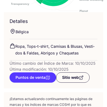
Detalles
Bél­gi­ca
Ropa, Tops-t-shirt, Cami­sas
&
Blu­sas, Ves­ti­
dos
&
Fal­das, Abri­gos y Chaquetas
Último cambio del Índice de Marca: 10/10/2025
Última modificación: 10/10/2025
Puntos de venta
Sitio web
¡Esta­mos actua­li­zan­do con­ti­nua­men­te las pági­nas de
mar­cas y los índi­ces de mar­cas
COSH
! por lo que es