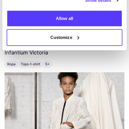
Show details
Allow all
Otras marcas
Customize
A
Favo
Infantium Victoria
Y
Ropa
Tops-t-shirt
5+