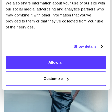
Otras marcas
We also share information about your use of our site with
our social media, advertising and analytics partners who
may combine it with other information that you’ve
Favo
provided to them or that they’ve collected from your use
SAMSØE
SAMSØE
V
of their services.
Ropa
Vaquieros / denim
4+
Show details
Allow all
Customize