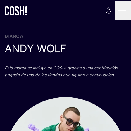
MARCA
ANDY
WOLF
Esta mar­ca se inclu­yó en
COSH
! gra­cias a una con­tri­bu­ción
paga­da de una de las tien­das que figu­ran a continuación.