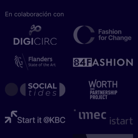
En cola­bo­ra­ción con