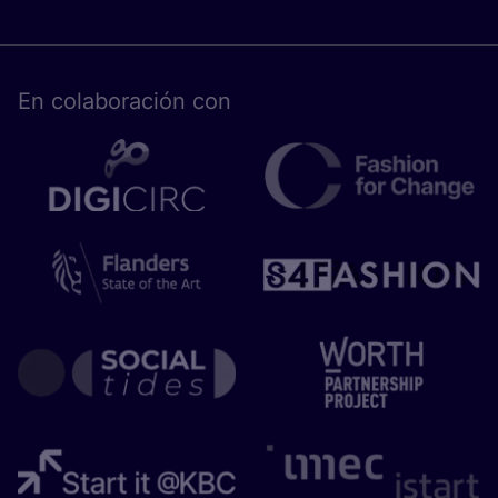
En cola­bo­ra­ción con