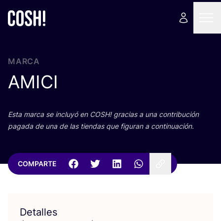
MARCA
AMICI
Esta mar­ca se inclu­yó en
COSH
! gra­cias a una con­tri­bu­ción
paga­da de una de las tien­das que figu­ran a continuación.
COMPARTE
Detalles