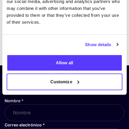
our social media, advertising and analytics partners who
may combine it with other information that you’ve
provided to them or that they’ve collected from your use
of their services.
Show details
Previous
Next
Allow all
¡Suscríbete a nuestro boletín
Customize
y mantente informado!
Nombre
*
Correo electrónico
*