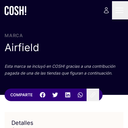
MARCA
Airfield
Esta mar­ca se inclu­yó en
COSH
! gra­cias a una con­tri­bu­ción
paga­da de una de las tien­das que figu­ran a continuación.
COMPARTE
Detalles