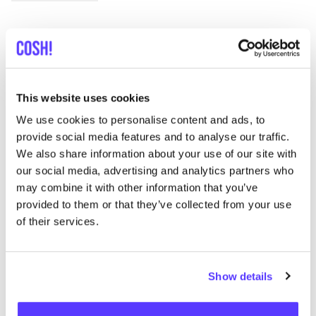
List
Map
This website uses cookies
We use cookies to personalise content and ads, to
provide social media features and to analyse our traffic.
We also share information about your use of our site with
our social media, advertising and analytics partners who
may combine it with other information that you’ve
provided to them or that they’ve collected from your use
Otras marcas
of their services.
Favo
Show details
Element
C
Ropa
Mochilas
1+
Z