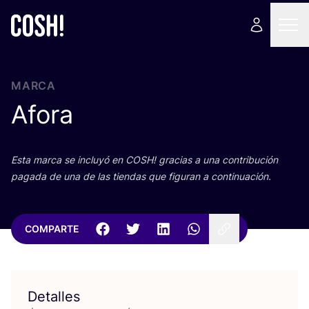
MARCA
Afora
Esta mar­ca se inclu­yó en
COSH
! gra­cias a una con­tri­bu­ción
paga­da de una de las tien­das que figu­ran a continuación.
COMPARTE
Detalles