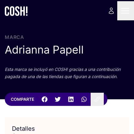
MARCA
Adrianna Papell
Esta mar­ca se inclu­yó en
COSH
! gra­cias a una con­tri­bu­ción
paga­da de una de las tien­das que figu­ran a continuación.
COMPARTE
Detalles