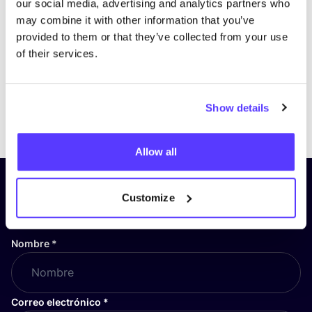
our social media, advertising and analytics partners who
may combine it with other information that you’ve
provided to them or that they’ve collected from your use
of their services.
Show details
Previous
Next
Allow all
¡Suscríbete a nuestro boletín
Customize
y mantente informado!
Nombre
*
Correo electrónico
*