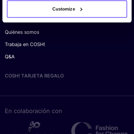
SOBRE
COSH
!
Customize
Únete a COSH!
Quiénes somos
Trabaja en COSH!
Q&A
COSH! TARJETA REGALO
En cola­bo­ra­ción con