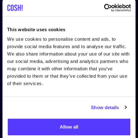
Enviar
This website uses cookies
Síguenos
We use cookies to personalise content and ads, to
provide social media features and to analyse our traffic.
We also share information about your use of our site with
our social media, advertising and analytics partners who
may combine it with other information that you’ve
provided to them or that they’ve collected from your use
TÉRMINOS DEL SERVICIO
of their services.
Política de privacy
Política de cookies
Show details
Términos y Condiciones
Algemene voorwaarden COSH! voor retailers
Allow all