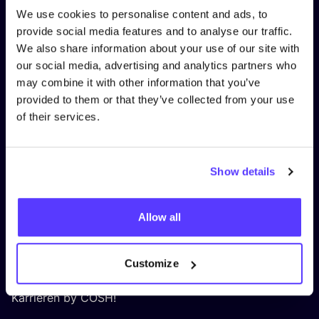
We use cookies to personalise content and ads, to
RECHTLICHES
provide social media features and to analyse our traffic.
We also share information about your use of our site with
Datenschutz
our social media, advertising and analytics partners who
Cookies
may combine it with other information that you’ve
provided to them or that they’ve collected from your use
Allgemeine Geschäftsbedingungen
of their services.
Algemene voorwaarden COSH! voor retailers
Impressum
Show details
ÜBER
COSH
!
Allow all
Werde Partner:in
Customize
Über Uns
Karrieren by COSH!