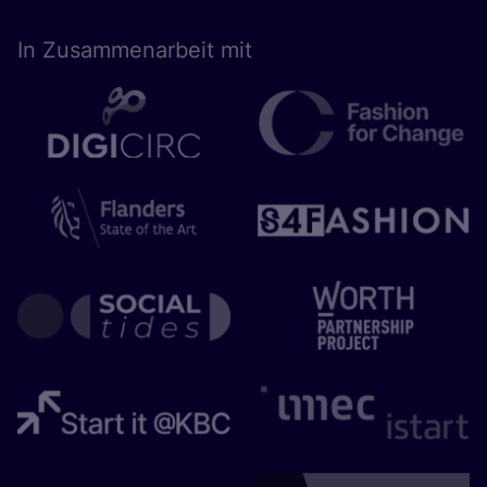
In Zusam­men­ar­beit mit