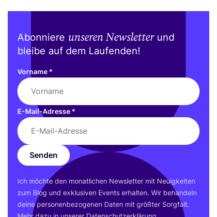
unseren Newsletter
Abonniere
und
bleibe auf dem Laufenden!
Vorname
*
E-Mail-Adresse
*
Senden
Ich möch­te den monat­li­chen News­let­ter mit Neu­ig­kei­ten
zum Blog und exklu­si­ven Events erhal­ten. Wir behan­deln
dei­ne per­so­nen­be­zo­ge­nen Daten mit größ­ter Sorg­falt.
Mehr dazu in unse­rer
Daten­schutz­er­klä­rung
.