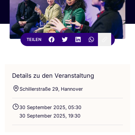
TEILEN
Details zu den Veranstaltung
Schil­ler­stra­ße
29
, Hannover
30
Sep­tem­ber
2025
,
05
:
30
30
Sep­tem­ber
2025
,
19
:
30