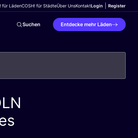
 für Läden
COSH! für Städte
Über Uns
Kontakt
Login
Register
Suchen
Entdecke mehr Läden
ÖLN
hes