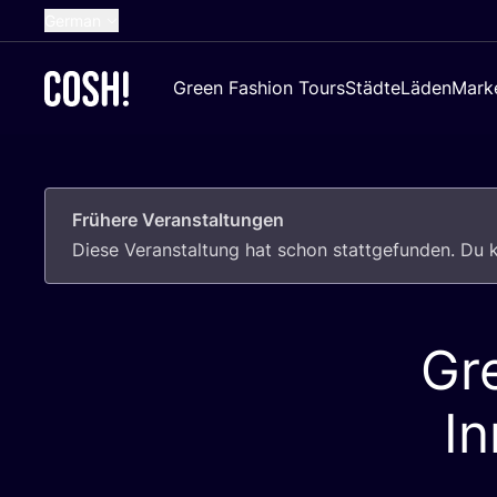
German
English
Green Fashion Tours
Städte
Läden
Mark
Dutch
French
Spanish
Frühere Veranstaltungen
Croatian
Die­se Ver­an­stal­tung hat schon statt­ge­fun­den. D
Gr
In