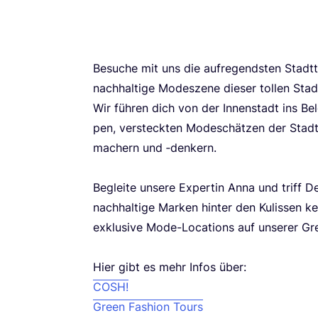
Besu­che mit uns die auf­re­gends­ten Stadt­t
nach­hal­ti­ge Mode­sze­ne die­ser tol­len Stad
Wir füh­ren dich von der Innen­stadt ins Bel­
pen, ver­steck­ten Mode­schät­zen der Stadt
ma­chern und ‑den­kern.
Beglei­te unse­re Exper­tin Anna und triff De
nach­hal­ti­ge Mar­ken hin­ter den Kulis­sen 
exklu­si­ve Mode-Loca­ti­ons auf unse­rer G
Hier gibt es mehr Infos über:
COSH
!
Green Fashion Tours