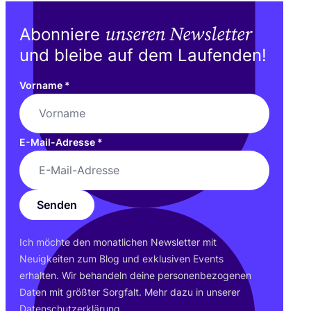
unseren Newsletter
Abonniere
und bleibe auf dem Laufenden!
Vorname
*
E-Mail-Adresse
*
Senden
Ich möch­te den monat­li­chen News­let­ter mit
Neu­ig­kei­ten zum Blog und exklu­si­ven Events
erhal­ten. Wir behan­deln dei­ne per­so­nen­be­zo­ge­nen
Daten mit größ­ter Sorg­falt. Mehr dazu in unse­rer
Daten­schutz­er­klä­rung
.