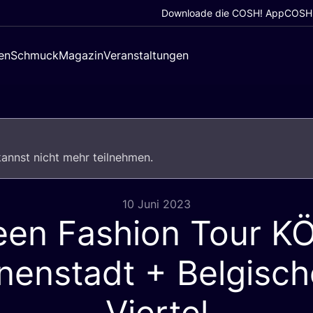
Downloade die COSH! App
COSH!
en
Schmuck
Magazin
Veranstaltungen
u kannst nicht mehr teilnehmen.
10 Juni 2023
een Fashion Tour
K
nenstadt + Belgisc
Viertel