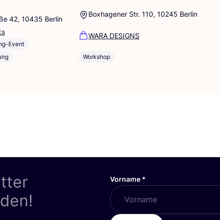
Boxhagener Str. 110, 10245 Berlin
ße 42, 10435 Berlin
ks
WARA DESIGNS
ng-Event
ung
Workshop
tter
Vorname
*
nden!