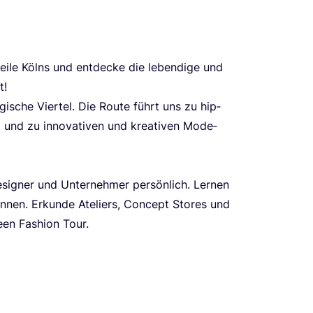
ei­le Kölns und ent­de­cke die leben­di­ge und
t!
gi­sche Vier­tel. Die Rou­te führt uns zu hip­
 und zu inno­va­ti­ven und krea­ti­ven Mode­
si­gner und Unter­neh­mer per­sön­lich. Ler­nen
ken­nen. Erkun­de Ate­liers, Con­cept Stores und
reen Fashion Tour.