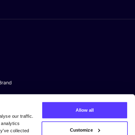
Brand
Allow all
yse our traffic.
 analytics
Customize
y’ve collected