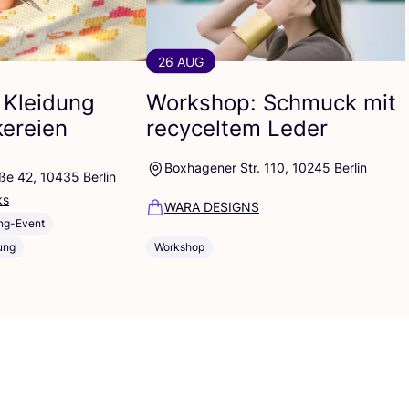
26 AUG
 Kleidung
Workshop: Schmuck mit
kereien
recyceltem Leder
Boxhagener Str. 110, 10245 Berlin
ße 42, 10435 Berlin
ks
WARA DESIGNS
ng-Event
ung
Workshop