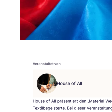
Veranstaltet von
House of All
House of All prä­sen­tiert den
„
Mate­ri­al Wed
Tex­til­be­geis­ter­te. Bei die­ser Ver­an­stal