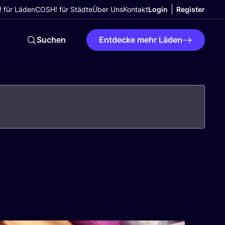
 für Läden
COSH! für Städte
Über Uns
Kontakt
Login
Register
Suchen
Entdecke mehr Läden