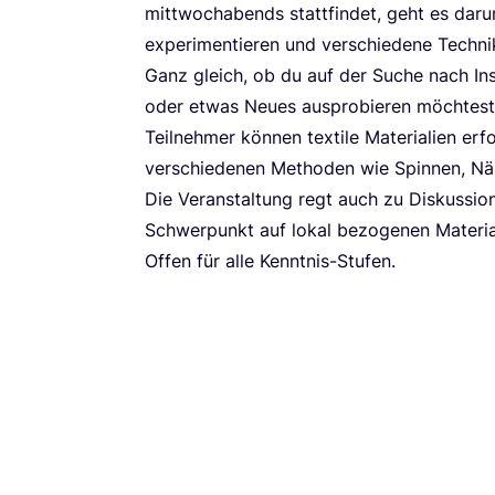
mitt­woch­abends statt­fin­det, geht es dar­um
expe­ri­men­tie­ren und ver­schie­de­ne Tech­
Ganz gleich, ob du auf der Suche nach Inspi­r
oder etwas Neu­es aus­pro­bie­ren möch­test,
Teil­neh­mer kön­nen tex­ti­le Mate­ria­li­en e
ver­schie­de­nen Metho­den wie Spin­nen, Näh
Die Ver­an­stal­tung regt auch zu Dis­kus­sio
Schwer­punkt auf lokal bezo­ge­nen Mate­ria­l
Offen für alle Kenntnis-Stufen.