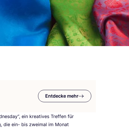
Entdecke mehr
­nes­day“, ein krea­ti­ves Tref­fen für
­tung, die ein- bis zwei­mal im Monat