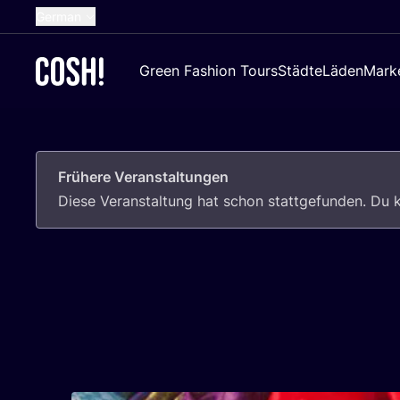
German
English
Green Fashion Tours
Städte
Läden
Mark
Dutch
French
Spanish
Frühere Veranstaltungen
Croatian
Die­se Ver­an­stal­tung hat schon statt­ge­fun­den. D