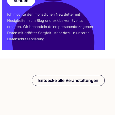
Senden
Ich möch­te den monat­li­chen News­let­ter mit
Neu­ig­kei­ten zum Blog und exklu­si­ven Events
erhal­ten. Wir behan­deln dei­ne per­so­nen­be­zo­ge­nen
Daten mit größ­ter Sorg­falt. Mehr dazu in unse­rer
Daten­schutz­er­klä­rung
.
Entdecke alle Veranstaltungen