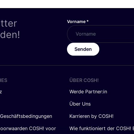
tter
Vorname
*
nden!
Senden
HES
ÜBER
COSH
!
z
Werde Partner:in
Über Uns
 Geschäftsbedingungen
Karrieren by COSH!
voorwaarden COSH! voor
Wie funktioniert der COSH! 