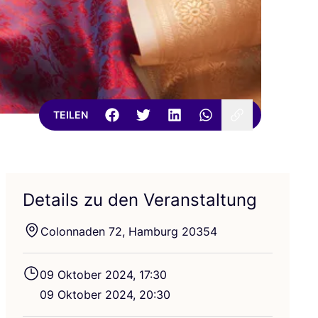
TEILEN
Details zu den Veranstaltung
Colon­na­den
72
, Ham­burg
20354
09
Okto­ber
2024
,
17
:
30
09
Okto­ber
2024
,
20
:
30