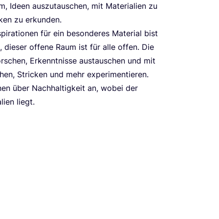
, Ideen aus­zu­tau­schen, mit Mate­ria­li­en zu
ni­ken zu erkunden.
a­tio­nen für ein beson­de­res Mate­ri­al bist
 die­ser offe­ne Raum ist für alle offen. Die
rfor­schen, Erkennt­nis­se aus­tau­schen und mit
en, Stri­cken und mehr expe­ri­men­tie­ren.
­nen über Nach­hal­tig­keit an, wobei der
i­en liegt.