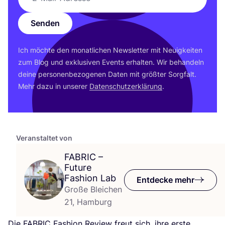
Senden
Ich möch­te den monat­li­chen News­let­ter mit Neu­ig­kei­ten
zum Blog und exklu­si­ven Events erhal­ten. Wir behan­deln
dei­ne per­so­nen­be­zo­ge­nen Daten mit größ­ter Sorg­falt.
Mehr dazu in unse­rer
Daten­schutz­er­klä­rung
.
Veranstaltet von
FABRIC
–
Future
Fashion Lab
Entdecke mehr
Große Bleichen
21, Hamburg
Die
FABRIC
Fashion Review freut sich, ihre ers­te