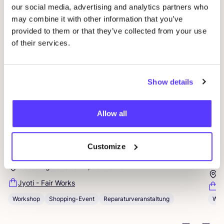
Andere Veranstaltungen
our social media, advertising and analytics partners who
may combine it with other information that you’ve
provided to them or that they’ve collected from your use
of their services.
Show details
Allow all
09 AUG
23
Customize
Workshop: Sticken für Anfänger*innen
Wor
rep
Oderbergerstraße 42, 10435 Berlin
O
Jyoti - Fair Works
J
Workshop
Shopping-Event
Reparaturveranstaltung
Wor