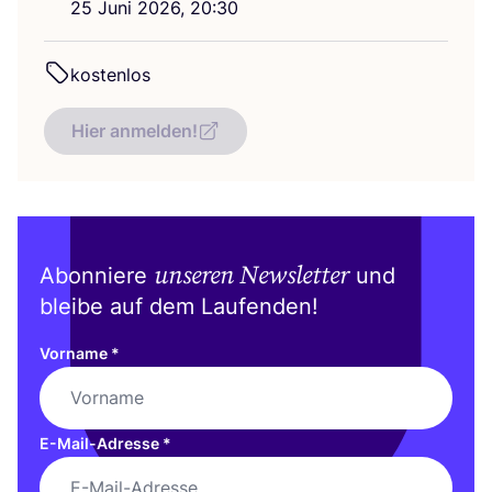
25
Juni
2026
,
20
:
30
kos­ten­los
Hier anmelden!
unseren Newsletter
Abonniere
und
bleibe auf dem Laufenden!
Vorname
*
E-Mail-Adresse
*