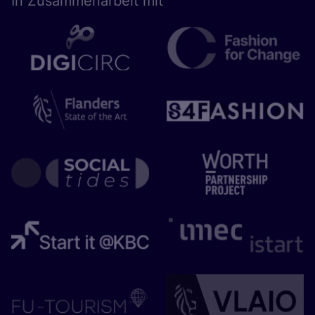
In Zusam­men­ar­beit mit