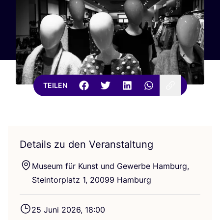
TEILEN
Details zu den Veranstaltung
Muse­um für Kunst und Gewer­be Ham­burg,
Stein­tor­platz
1
,
20099
Hamburg
25
Juni
2026
,
18
:
00