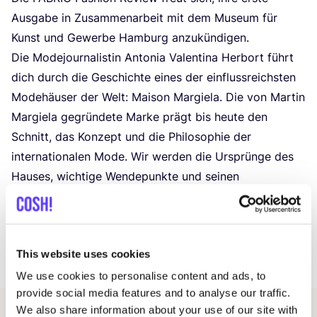
Aus­ga­be in Zusam­men­ar­beit mit dem Muse­um für
Kunst und Gewer­be Ham­burg anzukündigen.
Die Mode­jour­na­lis­tin Anto­nia Valen­ti­na Her­b­ort führt
dich durch die Geschich­te eines der ein­fluss­reichs­ten
Mode­häu­ser der Welt: Mai­son Mar­gie­la. Die von Mar­tin
Mar­gie­la gegrün­de­te Mar­ke prägt bis heu­te den
Schnitt, das Kon­zept und die Phi­lo­so­phie der
inter­na­tio­na­len Mode. Wir wer­den die Ursprün­ge des
Hau­ses, wich­ti­ge Wen­de­punk­te und sei­nen
anhal­ten­den Ein­fluss erkun­den und dabei in einen
ange­reg­ten Aus­tausch treten.
Sei dabei, tau­che ein in die­se fas­zi­nie­ren­de Rei­se und
This website uses cookies
nimm an der Dis­kus­si­on teil.
We use cookies to personalise content and ads, to
provide social media features and to analyse our traffic.
We also share information about your use of our site with