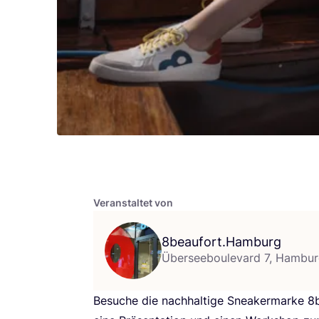
Veranstaltet von
8
beaufort.Hamburg
Überseeboulevard 7, Hambu
Besu­che die nach­hal­ti­ge Snea­k­er­mar­ke
8