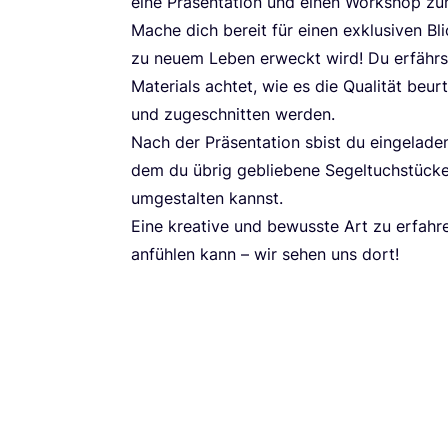
eine Prä­sen­ta­ti­on und einen Work­shop 
Mache dich bereit für einen exklu­si­ven Blic
zu neu­em Leben erweckt wird! Du erfährs
Mate­ri­als ach­tet, wie es die Qua­li­tät beur
und zuge­schnit­ten werden.
Nach der Prä­sen­ta­ti­on sbist du ein­ge­la­
dem du übrig geblie­be­ne Segel­tuch­stü­cke 
umge­stal­ten kannst.
Eine krea­ti­ve und bewuss­te Art zu erfah­re
anfüh­len kann – wir sehen uns dort!