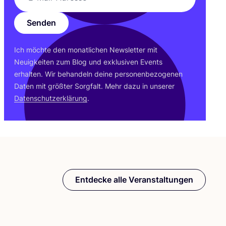
Senden
Ich möch­te den monat­li­chen News­let­ter mit
Neu­ig­kei­ten zum Blog und exklu­si­ven Events
erhal­ten. Wir behan­deln dei­ne per­so­nen­be­zo­ge­nen
Daten mit größ­ter Sorg­falt. Mehr dazu in unse­rer
Daten­schutz­er­klä­rung
.
Entdecke alle Veranstaltungen