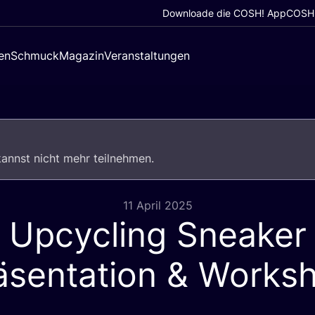
Downloade die COSH! App
COSH!
en
Schmuck
Magazin
Veranstaltungen
u kannst nicht mehr teilnehmen.
11 April 2025
Upcycling Sneaker
äsentation
&
Works