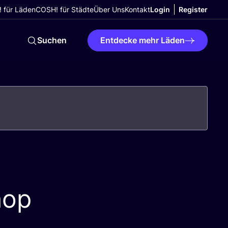
 für Läden
COSH! für Städte
Über Uns
Kontakt
Login
Register
Suchen
Entdecke mehr Läden
hop