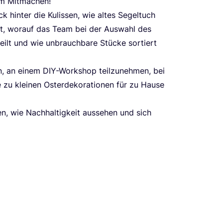
zum Mitmachen!
k hin­ter die Kulis­sen, wie altes Segel­tuch
t, wor­auf das Team bei der Aus­wahl des
­teilt und wie unbrauch­ba­re Stü­cke sor­tiert
den, an einem DIY-Work­shop teil­zu­neh­men, bei
zu klei­nen Oster­de­ko­ra­tio­nen für zu Hau­se
n, wie Nach­hal­tig­keit aus­se­hen und sich