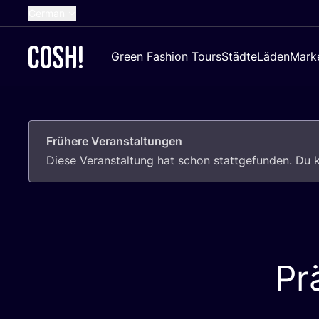
German
English
Green Fashion Tours
Städte
Läden
Mark
Dutch
French
Spanish
Frühere Veranstaltungen
Croatian
Die­se Ver­an­stal­tung hat schon statt­ge­fun­den. D
Pr