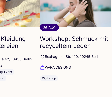
26 AUG
 Kleidung
Workshop: Schmuck mit
kereien
recyceltem Leder
Boxhagener Str. 110, 10245 Berlin
ße 42, 10435 Berlin
ks
WARA DESIGNS
ng-Event
ung
Workshop