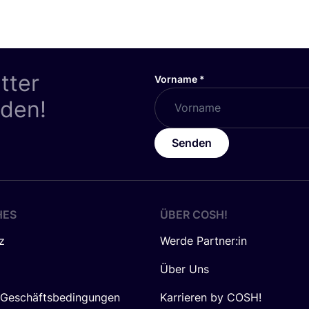
tter
Vorname
*
nden!
Senden
HES
ÜBER
COSH
!
z
Werde Partner:in
Über Uns
 Geschäftsbedingungen
Karrieren by COSH!