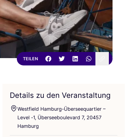
TEILEN
Details zu den Veranstaltung
West­field Ham­burg-Über­see­quar­tier –
Level ‑
1
, Über­see­bou­le­vard
7
,
20457
Hamburg