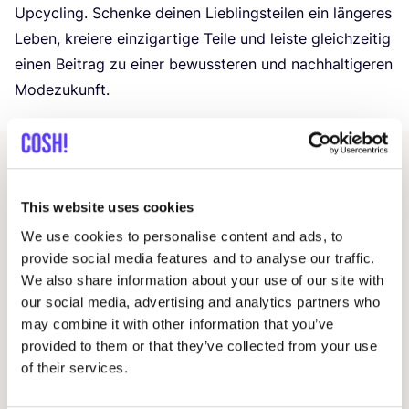
Upcy­cling. Schen­ke dei­nen Lieb­lings­tei­len ein län­ge­res
Leben, kre­iere ein­zig­ar­ti­ge Tei­le und leis­te gleich­zei­tig
einen Bei­trag zu einer bewuss­te­ren und nach­hal­ti­ge­ren
Modezukunft.
Andere Veranstaltungen
This website uses cookies
We use cookies to personalise content and ads, to
provide social media features and to analyse our traffic.
We also share information about your use of our site with
our social media, advertising and analytics partners who
may combine it with other information that you’ve
provided to them or that they’ve collected from your use
of their services.
09 AUG
23