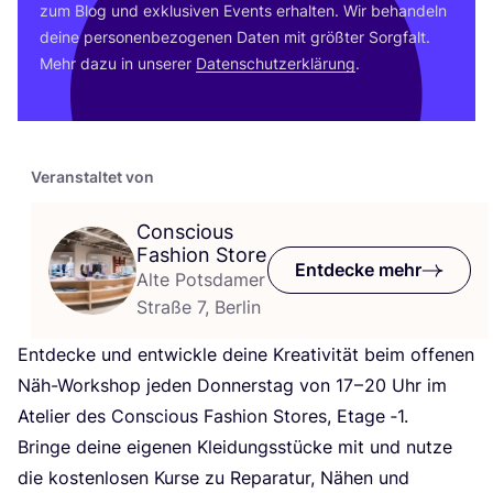
zum Blog und exklu­si­ven Events erhal­ten. Wir behan­deln
dei­ne per­so­nen­be­zo­ge­nen Daten mit größ­ter Sorg­falt.
Mehr dazu in unse­rer
Daten­schutz­er­klä­rung
.
Veranstaltet von
Conscious
Fashion Store
Entdecke mehr
Alte Potsdamer
Straße 7, Berlin
Ent­de­cke und ent­wick­le dei­ne Krea­ti­vi­tät beim offe­nen
Näh-Work­shop jeden Don­ners­tag von
17
–
20
Uhr im
Ate­lier des Con­scious Fashion Stores, Eta­ge ‑
1
.
Brin­ge dei­ne eige­nen Klei­dungs­stü­cke mit und nut­ze
die kos­ten­lo­sen Kur­se zu Repa­ra­tur, Nähen und