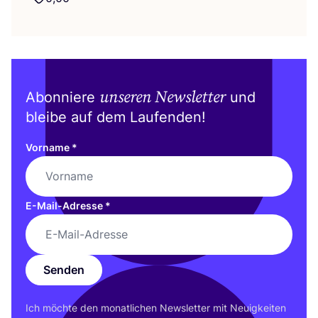
unseren Newsletter
Abonniere
und
bleibe auf dem Laufenden!
Vorname
*
E-Mail-Adresse
*
Senden
Ich möch­te den monat­li­chen News­let­ter mit Neu­ig­kei­ten