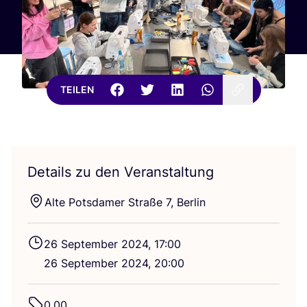
TEILEN
Details zu den Veranstaltung
Alte Pots­da­mer Stra­ße
7
, Berlin
26
Sep­tem­ber
2024
,
17
:
00
26
Sep­tem­ber
2024
,
20
:
00
0
,
00