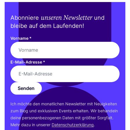
unseren Newsletter
Abonniere
und
bleibe auf dem Laufenden!
Vorname
*
E-Mail-Adresse
*
Senden
Ich möch­te den monat­li­chen News­let­ter mit Neu­ig­kei­ten
zum Blog und exklu­si­ven Events erhal­ten. Wir behan­deln
dei­ne per­so­nen­be­zo­ge­nen Daten mit größ­ter Sorg­falt.
Mehr dazu in unse­rer
Daten­schutz­er­klä­rung
.