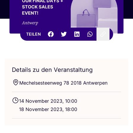
TEILEN
Details zu den Veranstaltung
Mechel­ses­teen­weg
78
2018
Antwerpen
14
Novem­ber
2023
,
10
:
00
18
Novem­ber
2023
,
18
:
00