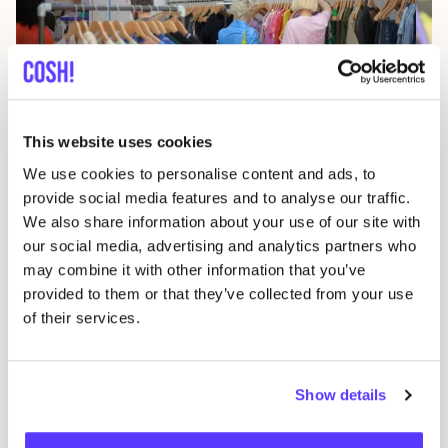
07
06 SEP
This website uses cookies
fyk
Kleiderei beim cooldown°earth Festival
2026
We use cookies to personalise content and ads, to
I
Areal Böhler, Halle am Wasserturm, Hansaallee 321, 40549
provide social media features and to analyse our traffic.
Düsseldorf
fy
We also share information about your use of our site with
Kleiderei Köln
our social media, advertising and analytics partners who
Sho
Shopping-Event
may combine it with other information that you’ve
provided to them or that they’ve collected from your use
of their services.
Previous
Next
Show details
Entdecke alle Veranstaltungen