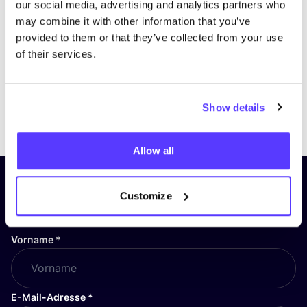
our social media, advertising and analytics partners who
may combine it with other information that you’ve
provided to them or that they’ve collected from your use
of their services.
Show details
Previous
Next
Allow all
Abonniere unseren Newsletter
Customize
und bleibe auf dem Laufenden!
Vorname
*
E-Mail-Adresse
*