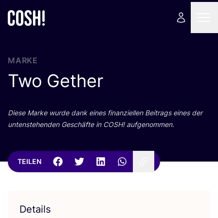
MARKE
Two Gether
Die­se Mar­ke wur­de dank eines finan­zi­el­len Bei­trags eines der
unten­ste­hen­den Geschäf­te in
COSH
! aufgenommen.
TEILEN
Details