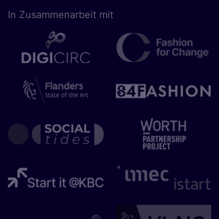
In Zusam­men­ar­beit mit