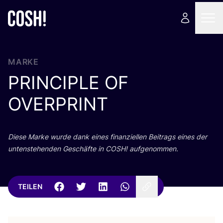
MARKE
PRINCIPLE
OF
OVERPRINT
Die­se Mar­ke wur­de dank eines finan­zi­el­len Bei­trags eines der
unten­ste­hen­den Geschäf­te in
COSH
! aufgenommen.
TEILEN