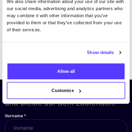
We also share information about your use of our site with
our social media, advertising and analytics partners who
may combine it with other information that you’ve
provided to them or that they’ve collected from your use
of their services.
Show details
Previous
Next
Allow all
Customize
Abonniere unseren Newsletter
und bleibe auf dem Laufenden!
Vorname
*