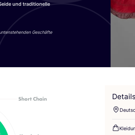
Sei­de und tra­di­tio­nel­le
 unten­ste­hen­den Geschäf­te
Detail
Deutsc
Klei­du