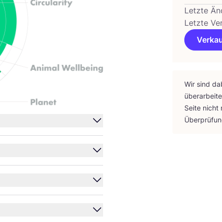
Letzte Än
Letzte Ve
Verkau
Wir sind da
über­ar­bei­
Sei­te nicht
Über­prü­fu