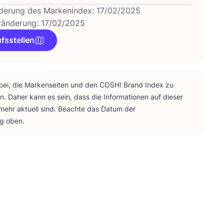
derung des Markenindex: 17/02/2025
ränderung: 17/02/2025
fsstellen
bei, die Mar­ken­sei­ten und den
COSH
! Brand Index zu
ten. Daher kann es sein, dass die Infor­ma­tio­nen auf die­ser
 mehr aktu­ell sind. Beach­te das Datum der
ng oben.