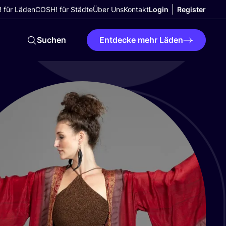
 für Läden
COSH! für Städte
Über Uns
Kontakt
Login
Register
Suchen
Entdecke mehr Läden