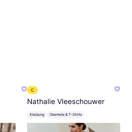
C
Favorit Alwero
Favorit
Nathalie Vleeschouwer
Kleidung
Oberteile & T-Shirts