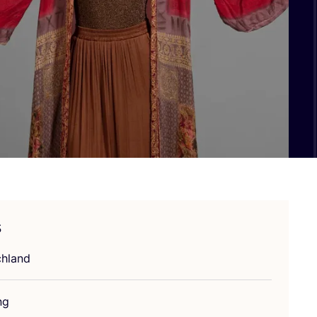
s
h­land
ng