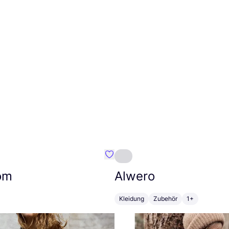
ux
Favorit Modström
öm
Alwero
Kleidung
Zubehör
1+