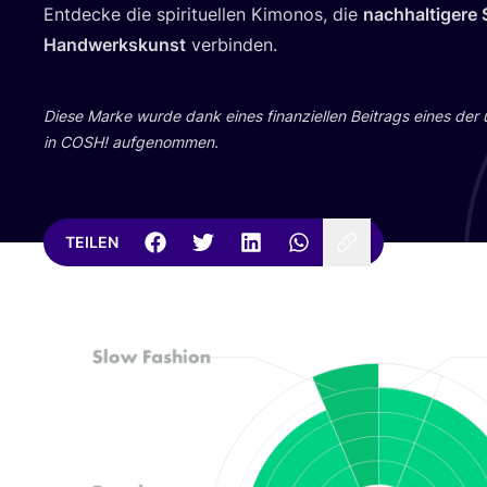
Ent­de­cke die spi­ri­tu­el­len Kimo­nos, die
nach­hal­ti­ge­re 
Hand­werks­kunst
verbinden.
Die­se Mar­ke wur­de dank eines finan­zi­el­len Bei­trags eines der
in
COSH
! aufgenommen.
TEILEN