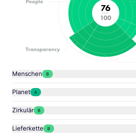
Menschen
B
Planet
A
Zirkulär
B
Lieferkette
B