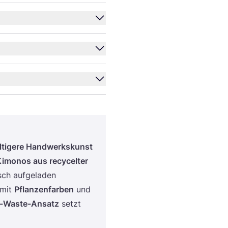
hal­ti­ge­re Hand­werks­kunst
imo­nos aus recy­cel­ter
sch auf­ge­la­den
 mit
Pflan­zen­far­ben
und
-Was­te-Ansatz
setzt