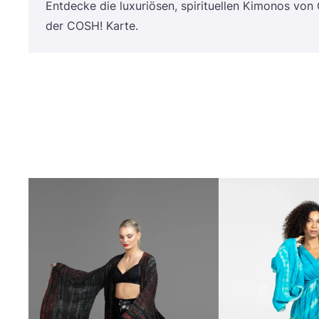
Ent­de­cke die luxu­riö­sen, spi­ri­tu­el­len Kimo­nos von
der
COSH
! Karte.