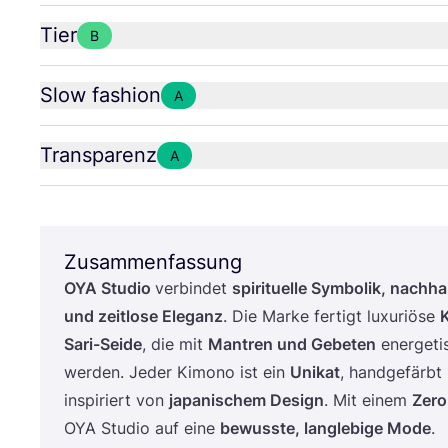
Tier
B
Slow fashion
A
Transparenz
A
Zusammenfassung
OYA
Stu­dio
ver­bin­det
spi­ri­tu­el­le Sym­bo­lik, nach­
und zeit­lo­se Ele­ganz
. Die Mar­ke fer­tigt luxu­riö­se
K
Sari-Sei­de
, die mit
Man­tren und Gebe­ten
ener­ge­ti
wer­den. Jeder Kimo­no ist ein
Uni­kat
, hand­ge­färbt
inspi­riert von
japa­ni­schem Design
. Mit einem
Zero
OYA
Stu­dio auf eine
bewuss­te, lang­le­bi­ge Mode
.