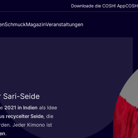
Downloade die COSH! App
COSH!
en
Schmuck
Magazin
Veranstaltungen
r Sari-Seide
ie
2021
in Indi­en
als Idee
 recy­cel­ter Sei­de
, die
r­den. Jeder Kimo­no ist
ben
.