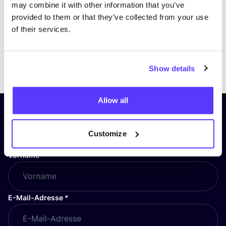
may combine it with other information that you’ve
provided to them or that they’ve collected from your use
of their services.
Previous
Next
Show details
Allow all
Abonniere unseren Newsletter
und bleibe auf dem Laufenden!
Customize
Vorname
*
E-Mail-Adresse
*