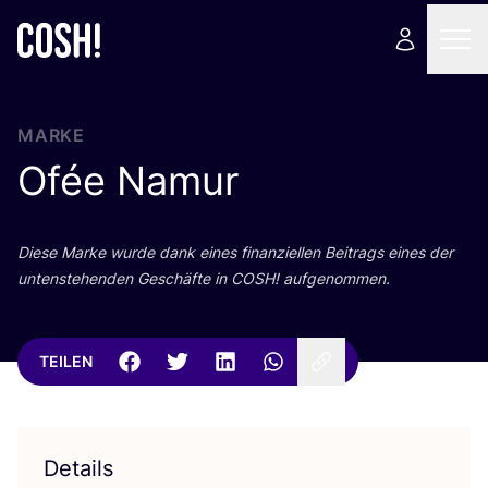
MARKE
Ofée Namur
Die­se Mar­ke wur­de dank eines finan­zi­el­len Bei­trags eines der
unten­ste­hen­den Geschäf­te in
COSH
! aufgenommen.
TEILEN
Details