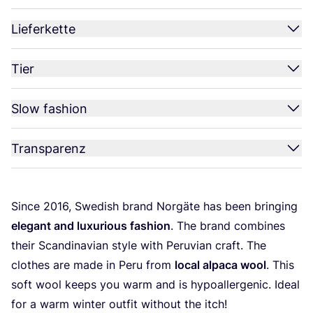
Lieferkette
Tier
Slow fashion
Transparenz
Sin­ce
2016
, Swe­dish brand Norgä­te has been brin­ging
ele­gant and luxu­rious fashion
. The brand com­bi­nes
their Scan­di­na­vi­an style with Peru­vi­an craft. The
clo­thes are made in Peru from
local alpa­ca wool
. This
soft wool keeps you warm and is hypo­al­ler­ge­nic. Ide­al
for a warm win­ter out­fit wit­hout the itch!