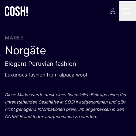
MARKE
Norgäte
Elegant Peruvian fashion
Luxu­rious fashion from alpa­ca wool
Die­se Mar­ke wur­de dank eines finan­zi­el­len Bei­trags eines der
unten­ste­hen­den Geschäf­te in
COSH
! auf­ge­nom­men und gibt
nicht genü­gend Infor­ma­tio­nen preis, um ange­mes­sen in den
COSH
! Brand Index
auf­ge­nom­men zu werden.