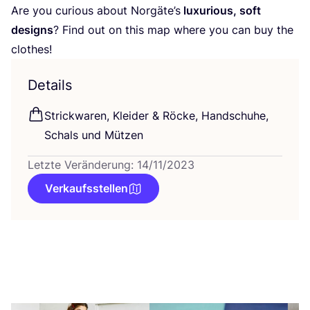
Are you curious about Norgä­te’s
luxu­rious, soft
designs
? Find out on this map whe­re you can buy the
clothes!
Details
Strick­wa­ren, Klei­der
&
Röcke, Hand­schu­he,
Schals und Mützen
Letzte Veränderung: 14/11/2023
Verkaufsstellen