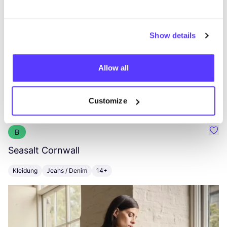
Show details
Allow all
Customize
Andere Marken
B
Favo
Seasalt Cornwall
B
Kleidung
Jeans / Denim
14+
K