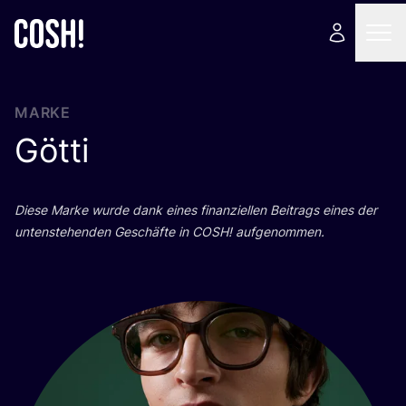
MARKE
Götti
Die­se Mar­ke wur­de dank eines finan­zi­el­len Bei­trags eines der
unten­ste­hen­den Geschäf­te in
COSH
! aufgenommen.