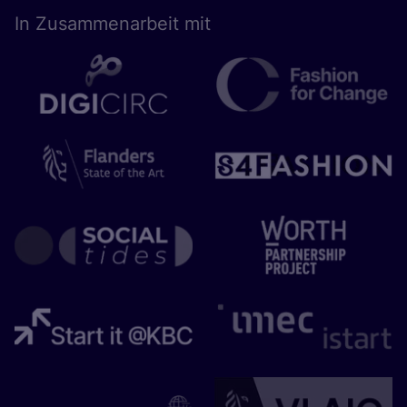
In Zusam­men­ar­beit mit