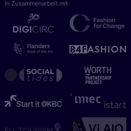
In Zusam­men­ar­beit mit