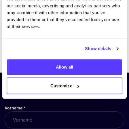
our social media, advertising and analytics partners who
may combine it with other information that you’ve
provided to them or that they’ve collected from your use
of their services.
Show details
Previous
Next
Allow all
Abonniere unseren Newsletter
Customize
und bleibe auf dem Laufenden!
Vorname
*