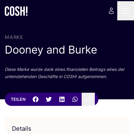
MARKE
Dooney and Burke
Die­se Mar­ke wur­de dank eines finan­zi­el­len Bei­trags eines der
unten­ste­hen­den Geschäf­te in
COSH
! aufgenommen.
TEILEN
Details