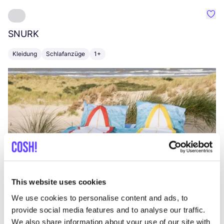
Favo
SNURK
Su
Kleidung
Schlafanzüge
1+
T
This website uses cookies
We use cookies to personalise content and ads, to
provide social media features and to analyse our traffic.
We also share information about your use of our site with