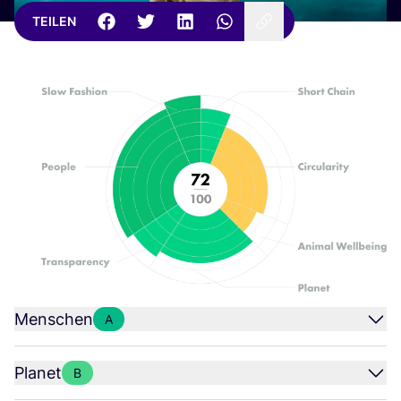
TEILEN
Menschen
A
Planet
B