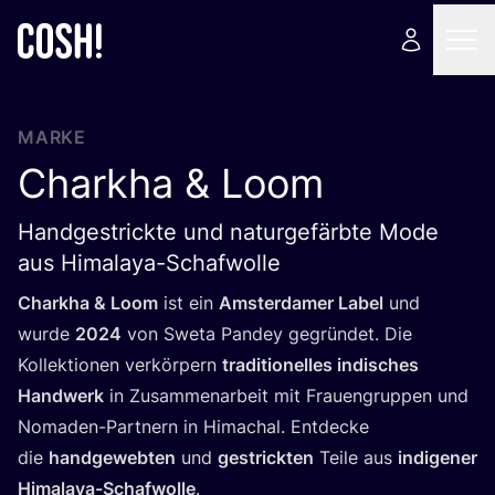
MARKE
Charkha
&
Loom
Handgestrickte und naturgefärbte Mode
aus Himalaya-Schafwolle
Chark­ha
&
Loom
ist ein
Ams­ter­da­mer Label
und
wur­de
2024
von Swe­ta Pan­dey gegrün­det. Die
Kol­lek­tio­nen ver­kör­pern
tra­di­tio­nel­les indi­sches
Hand­werk
in Zusam­men­ar­beit mit Frau­en­grup­pen und
Noma­den-Part­nern in Himachal. Ent­de­cke
die
hand­ge­web­ten
und
gestrick­ten
Tei­le aus
indi­ge­ner
Hima­la­ya-Schaf­wol­le
.