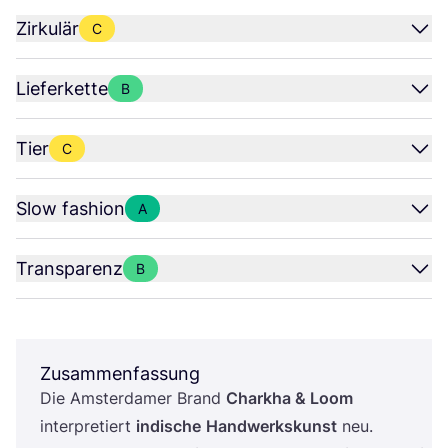
Zirkulär
C
Lieferkette
B
Tier
C
Slow fashion
A
Transparenz
B
Zusammenfassung
Die Ams­ter­da­mer Brand
Chark­ha
&
Loom
inter­pre­tiert
indi­sche
Hand­werks­kunst
neu.