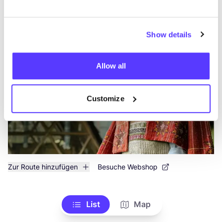
Alle 1 Geschäfte anzeigen
Show details
Charkha & Loom
like
Kleidung
Accessoires
Allow all
Customize
Zur Route hinzufügen
Besuche Webshop
List
Map