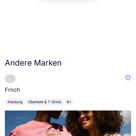
Andere Marken
Favo
Frnch
A
Kleidung
Oberteile & T-Shirts
8+
K