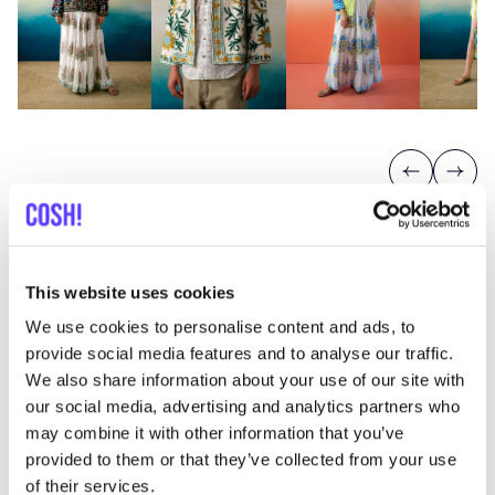
Previous
Next
This website uses cookies
We use cookies to personalise content and ads, to
provide social media features and to analyse our traffic.
Entdecke, wo Du Charkha
We also share information about your use of our site with
&
Loom einkaufen kannst
our social media, advertising and analytics partners who
may combine it with other information that you’ve
provided to them or that they’ve collected from your use
Such
of their services.