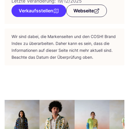
Letzte Veränderung: 19/12/2025
Verkaufsstellen
Webseite
Wir sind dabei, die Mar­ken­sei­ten und den
COSH
! Brand
Index zu über­ar­bei­ten. Daher kann es sein, dass die
Infor­ma­tio­nen auf die­ser Sei­te nicht mehr aktu­ell sind.
Beach­te das Datum der Über­prü­fung oben.