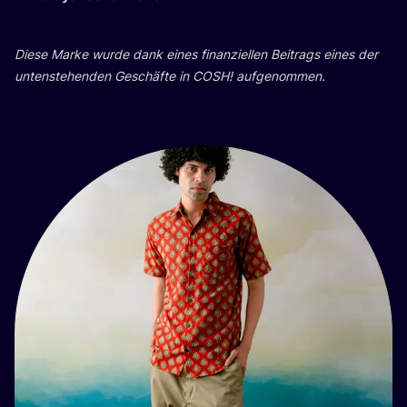
Die­se Mar­ke wur­de dank eines finan­zi­el­len Bei­trags eines der
unten­ste­hen­den Geschäf­te in
COSH
! aufgenommen.