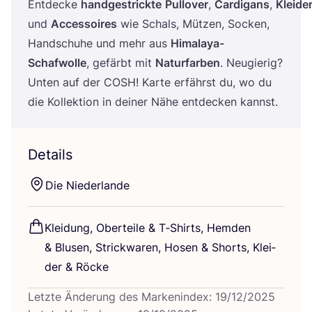
Ent­de­cke
hand­ge­strick­te
Pull­over
,
Car­di­gans
,
Klei­de
und
Acces­soires
wie Schals, Müt­zen, Socken,
Hand­schu­he und mehr aus
Hima­la­ya-
Schaf­wol­le
, gefärbt mit
Natur­far­ben
. Neu­gie­rig?
Unten auf der
COSH
! Kar­te erfährst du, wo du
die Kol­lek­ti­on in dei­ner Nähe ent­de­cken kannst.
Details
Die Nie­der­lan­de
Klei­dung, Ober­tei­le
&
T‑Shirts, Hem­den
&
Blu­sen, Strick­wa­ren, Hosen
&
Shorts, Klei­
der
&
Röcke
Letzte Änderung des Markenindex: 19/12/2025