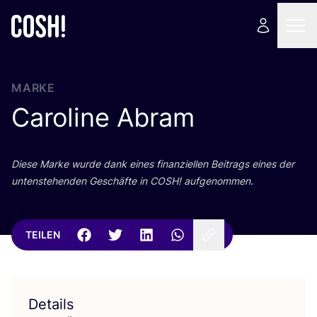
MARKE
Caroline Abram
Die­se Mar­ke wur­de dank eines finan­zi­el­len Bei­trags eines der
unten­ste­hen­den Geschäf­te in
COSH
! aufgenommen.
TEILEN
Details