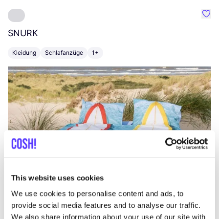
Favo
SNURK
Su
Kleidung
Schlafanzüge
1+
T
This website uses cookies
We use cookies to personalise content and ads, to
provide social media features and to analyse our traffic.
We also share information about your use of our site with