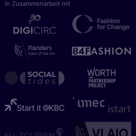
In Zusam­men­ar­beit mit