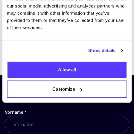
our social media, advertising and analytics partners who
may combine it with other information that you’ve
provided to them or that they’ve collected from your use
of their services.
Show details
Previous
Next
Allow all
Abonniere unseren Newsletter
Customize
und bleibe auf dem Laufenden!
Vorname
*